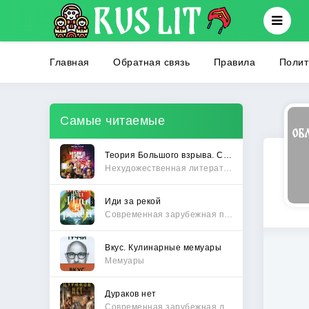
Главная
Обратная связь
Правила
Полит
Самые читаемые
Теория Большого взрыва. Самая полная история создания культового сериала
Нехудожественная литература
Иди за рекой
Современная зарубежная проза
Вкус. Кулинарные мемуары
Мемуары
Дураков нет
Современная зарубежная литература