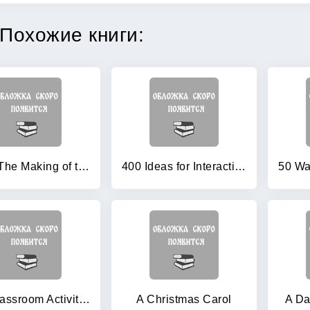
Похожие книги:
1946: The Making of the Modern World
400 Ideas for Interactive Whiteboards
700 Classroom Activities
A Christmas Carol
A Da