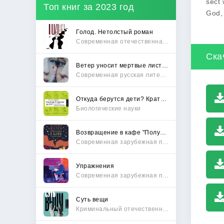
sect 
Топ книг за 2023 год
God, 
Голод. Нетолстый роман
Современная отечественная проза
Ска
Ветер уносит мертвые листья
Современная русская литература
Откуда берутся дети? Краткий путеводитель по переходу из лагеря чайлдфри
Биологические науки
Возвращение в кафе "Полустанок"
Современная зарубежная проза
Упражнения
Современная зарубежная проза
Суть вещи
Криминальный отечественный детектив