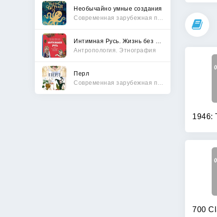
Необычайно умные создания
Современная зарубежная проза
Интимная Русь. Жизнь без Домостроя, грех, любовь и колдовство
Антропология. Этнография
Перл
Современная зарубежная проза