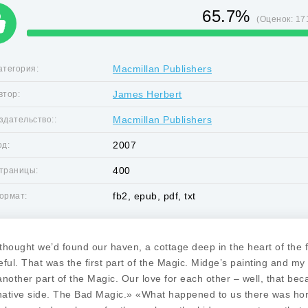
65.7%
(Оценок:
17
Macmillan Publishers
атегория:
James Herbert
втор:
Macmillan Publishers
здательство::
2007
од:
400
траницы:
fb2, epub, pdf, txt
ормат:
hought we’d found our haven, a cottage deep in the heart of the f
ful. That was the first part of the Magic. Midge’s painting and my
nother part of the Magic. Our love for each other – well, that b
native side. The Bad Magic.» «What happened to us there was hor