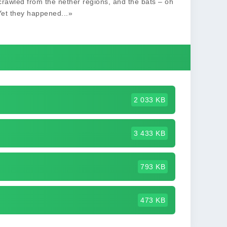
rawled from the nether regions, and the bats – oh
Yet they happened...»
2 033 KB
3 433 KB
793 KB
473 KB