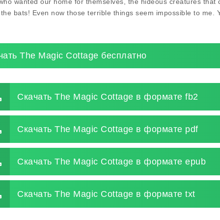
who wanted our home for themselves, the hideous creatures that c
the bats! Even now those terrible things seem impossible to me. 
чать The Magic Cottage бесплатно
Скачать The Magic Cottage в формате fb2
Скачать The Magic Cottage в формате pdf
Скачать The Magic Cottage в формате epub
Скачать The Magic Cottage в формате txt