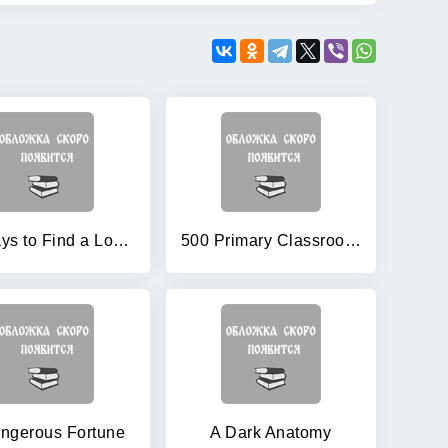
50 Ways to Find a Lover
500 Primary Classroom Activities (Books for Teachers)
ngerous Fortune
A Dark Anatomy