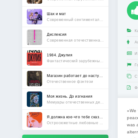
Шах и мат
Современный сентиментальный роман
К
Дислексия
Современная отечественная проза
А
И
1984. Джулия
Фантастический зарубежный боевик
Г
Магазин работает до наступления тьмы
С
Отечественное фэнтези
Ф
Моя жизнь. До изгнания
Мемуары отечественных деятелей
»We t
Я должна кое-что тебе сказать
peace
Остросюжетные любовные романы
was a
alter