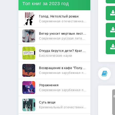
Топ книг за 2023 год
Голод. Нетолстый роман
Современная отечественная проза
Ветер уносит мертвые листья
Современная русская литература
Откуда берутся дети? Краткий путеводитель по переходу из лагеря чайлдфри
Биологические науки
Возвращение в кафе "Полустанок"
Современная зарубежная проза
Упражнения
Современная зарубежная проза
Суть вещи
Криминальный отечественный детектив