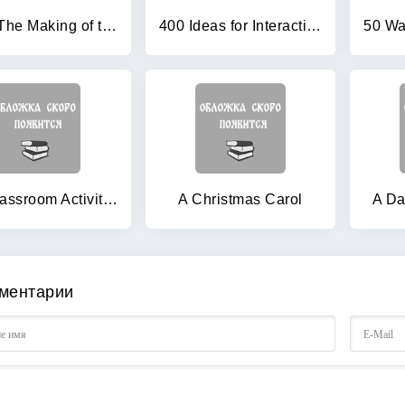
1946: The Making of the Modern World
400 Ideas for Interactive Whiteboards
700 Classroom Activities
A Christmas Carol
A Da
ментарии