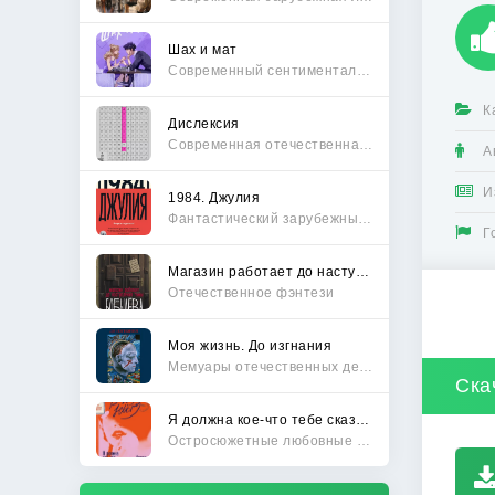
Шах и мат
Современный сентиментальный роман
К
Дислексия
Современная отечественная проза
А
И
1984. Джулия
Фантастический зарубежный боевик
Г
Магазин работает до наступления тьмы
Отечественное фэнтези
Моя жизнь. До изгнания
Мемуары отечественных деятелей
Ска
Я должна кое-что тебе сказать
Остросюжетные любовные романы