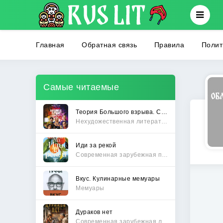
Главная
Обратная связь
Правила
Полит
Самые читаемые
Теория Большого взрыва. Самая полная история создания культового сериала
Нехудожественная литература
Иди за рекой
Современная зарубежная проза
Вкус. Кулинарные мемуары
Мемуары
Дураков нет
Современная зарубежная литература