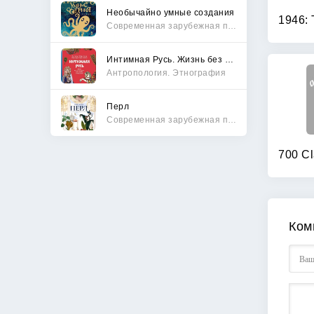
Необычайно умные создания
Современная зарубежная проза
Интимная Русь. Жизнь без Домостроя, грех, любовь и колдовство
Антропология. Этнография
Перл
Современная зарубежная проза
Ком