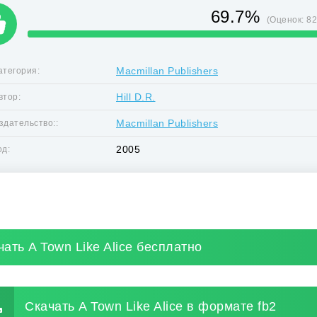
69.7%
(Оценок:
8
Macmillan Publishers
атегория:
Hill D.R.
втор:
Macmillan Publishers
здательство::
2005
од:
чать A Town Like Alice бесплатно
Скачать A Town Like Alice в формате fb2