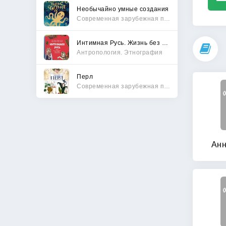
Необычайно умные создания
Современная зарубежная проза
Интимная Русь. Жизнь без Домостроя, грех, любовь и колдовство
Антропология. Этнография
Перл
Современная зарубежная проза
Анн