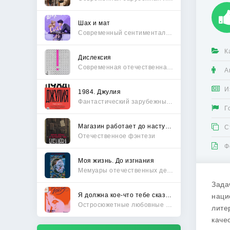
Шах и мат
Современный сентиментальный роман
К
Дислексия
Современная отечественная проза
А
И
1984. Джулия
Фантастический зарубежный боевик
Г
Магазин работает до наступления тьмы
С
Отечественное фэнтези
Ф
Моя жизнь. До изгнания
Мемуары отечественных деятелей
Зада
Я должна кое-что тебе сказать
наци
Остросюжетные любовные романы
лите
каче