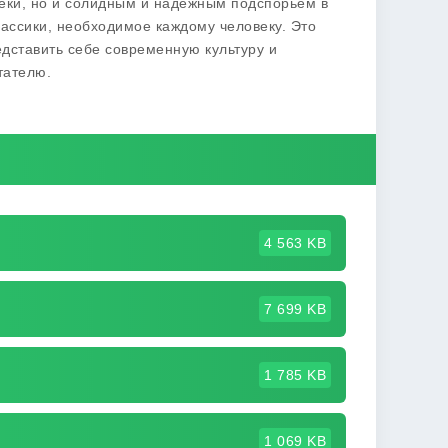
теки, но и солидным и надежным подспорьем в
ассики, необходимое каждому человеку. Это
дставить себе современную культуру и
тателю.
4 563 KB
7 699 KB
1 785 KB
1 069 KB