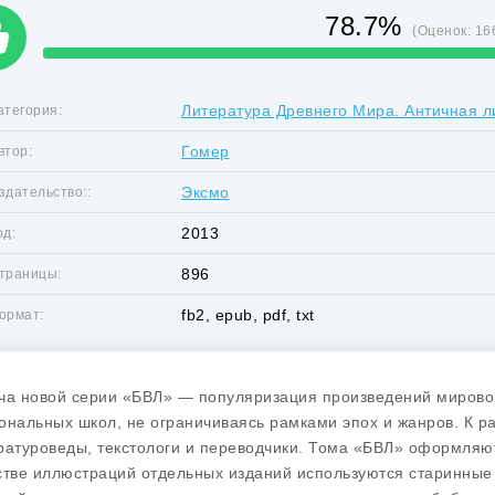
78.7%
(Оценок:
16
Литература Древнего Мира. Античная л
атегория:
Гомер
втор:
Эксмо
здательство::
2013
од:
896
траницы:
fb2, epub, pdf, txt
ормат:
ча новой серии «БВЛ» — популяризация произведений мировой
ональных школ, не ограничиваясь рамками эпох и жанров. К р
ратуроведы, текстологи и переводчики. Тома «БВЛ» оформляю
стве иллюстраций отдельных изданий используются старинные