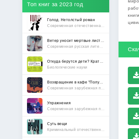
миро
Топ книг за 2023 год
рабо
книг
Голод. Нетолстый роман
циви
Современная отечественная проза
Ветер уносит мертвые листья
Современная русская литература
Ска
Откуда берутся дети? Краткий путеводитель по переходу из лагеря чайлдфри
Биологические науки
Возвращение в кафе "Полустанок"
Современная зарубежная проза
Упражнения
Современная зарубежная проза
Суть вещи
Криминальный отечественный детектив