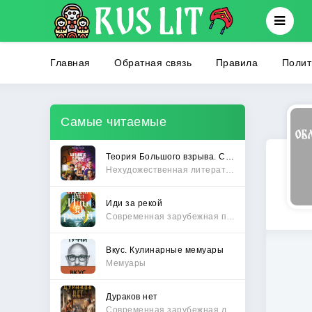
Главная
Обратная связь
Правила
Полит
Самые читаемые
Теория Большого взрыва. Самая полная история создания культового сериала
Нехудожественная литература
Иди за рекой
Современная зарубежная проза
Вкус. Кулинарные мемуары
Мемуары
Дураков нет
Современная зарубежная литература