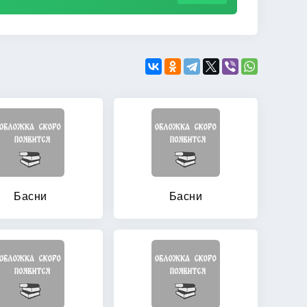
Басни
Басни