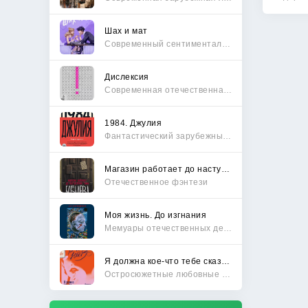
мо
Шах и мат
Современный сентиментальный роман
Дислексия
Современная отечественная проза
1984. Джулия
Фантастический зарубежный боевик
Магазин работает до наступления тьмы
Отечественное фэнтези
Моя жизнь. До изгнания
Мемуары отечественных деятелей
Я должна кое-что тебе сказать
Остросюжетные любовные романы