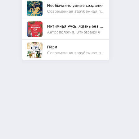
Необычайно умные создания
Современная зарубежная проза
Интимная Русь. Жизнь без Домостроя, грех, любовь и колдовство
Антропология. Этнография
Перл
Современная зарубежная проза