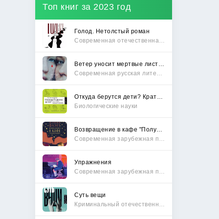
Топ книг за 2023 год
Голод. Нетолстый роман
Современная отечественная проза
Ветер уносит мертвые листья
Современная русская литература
Откуда берутся дети? Краткий путеводитель по переходу из лагеря чайлдфри
Биологические науки
Возвращение в кафе "Полустанок"
Современная зарубежная проза
Упражнения
Современная зарубежная проза
Суть вещи
Криминальный отечественный детектив