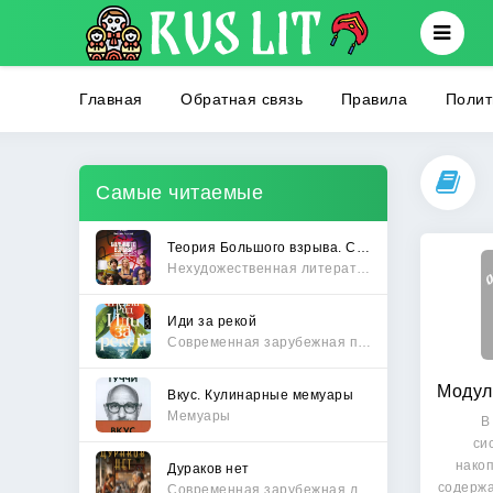
Главная
Обратная связь
Правила
Полит
Самые читаемые
Теория Большого взрыва. Самая полная история создания культового сериала
Нехудожественная литература
Иди за рекой
Современная зарубежная проза
Вкус. Кулинарные мемуары
Мемуары
В
си
нако
Дураков нет
содержа
Современная зарубежная литература