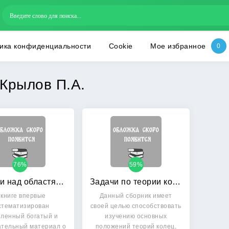
ика конфиденциальности
Cookie
Мое избранное
Крылов П.А.
76%
59%
Модули над областями дискретного нормирования
Задачи по теории колец, модулей и полей
 книге впервые
Данный сборник имеет
стематизирован
своей целью способствовать
пленный богатый и
изучению основных
тельный материал о
положений теорий колец,