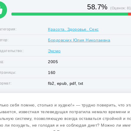
58.7%
(Оценок:
8
Красота. Здоровье. Секс
атегория:
Бордовских Юлия Николаевна
втор:
Эксмо
здательство::
2005
од:
160
траницы:
fb2, epub, pdf, txt
ормат:
лько себя помню, столько и худею!» — трудно поверить, что 
ывается, известная телеведущая потратила немало времени и 
альную систему, позволяющую всегда оставаться стройной и по
о ли похудеть, не голодая и не соблюдая диет? Можно ли име