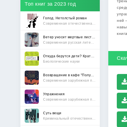
трен
Топ книг за 2023 год
сред
упра
Голод. Нетолстый роман
ней 
Современная отечественная проза
навы
книг
Ветер уносит мертвые листья
Современная русская литература
Откуда берутся дети? Краткий путеводитель по переходу из лагеря чайлдфри
Ска
Биологические науки
Возвращение в кафе "Полустанок"
Современная зарубежная проза
Упражнения
Современная зарубежная проза
Суть вещи
Криминальный отечественный детектив