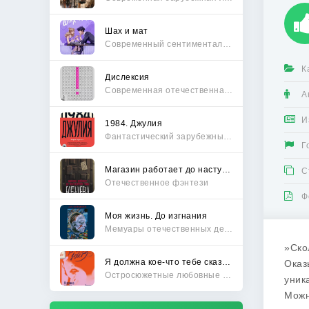
Шах и мат
Современный сентиментальный роман
К
Дислексия
Современная отечественная проза
А
И
1984. Джулия
Фантастический зарубежный боевик
Г
Магазин работает до наступления тьмы
С
Отечественное фэнтези
Ф
Моя жизнь. До изгнания
Мемуары отечественных деятелей
»Ско
Я должна кое-что тебе сказать
Оказ
Остросюжетные любовные романы
уник
Можн