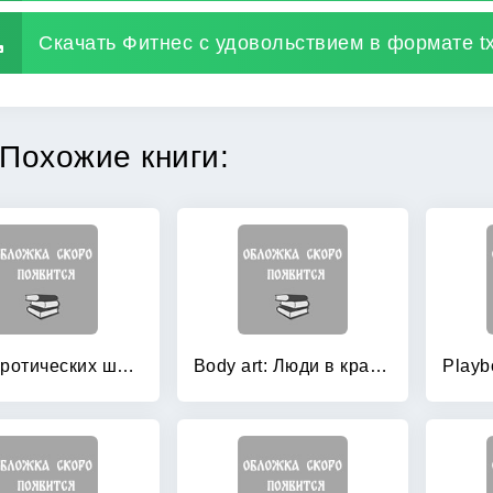
Скачать Фитнес с удовольствием в формате tx
Похожие книги:
1000 эротических шедевров в искусстве
Body art: Люди в красках (антология русского боди-арта)