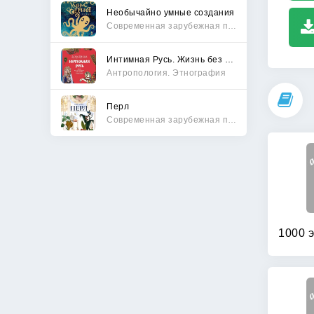
Необычайно умные создания
Современная зарубежная проза
Интимная Русь. Жизнь без Домостроя, грех, любовь и колдовство
Антропология. Этнография
Перл
Современная зарубежная проза