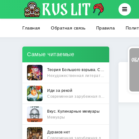
Главная
Обратная связь
Правила
Полит
Самые читаемые
Теория Большого взрыва. Самая полная история создания культового сериала
Нехудожественная литература
Иди за рекой
Современная зарубежная проза
Вкус. Кулинарные мемуары
Мемуары
Дураков нет
Современная зарубежная литература