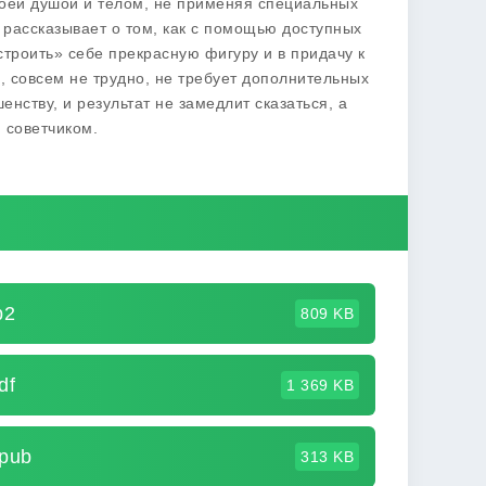
воей душой и телом, не применяя специальных
рассказывает о том, как с помощью доступных
троить» себе прекрасную фигуру и в придачу к
е, совсем не трудно, не требует дополнительных
нству, и результат не замедлит сказаться, а
 советчиком.
b2
809 KB
df
1 369 KB
pub
313 KB