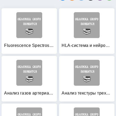
Fluorescence Spectroscopy of Biomacromolecules
HLA-система и нейроиммуноэндокринные факторы: влияние на беременность и роды
Анализ газов артериальной крови понятным языком
Анализ текстуры трехмерных медицинских изображений