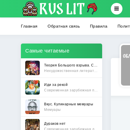
Главная
Обратная связь
Правила
Полит
Самые читаемые
Теория Большого взрыва. Самая полная история создания культового сериала
Нехудожественная литература
Иди за рекой
Современная зарубежная проза
Вкус. Кулинарные мемуары
Мемуары
Дураков нет
Современная зарубежная литература