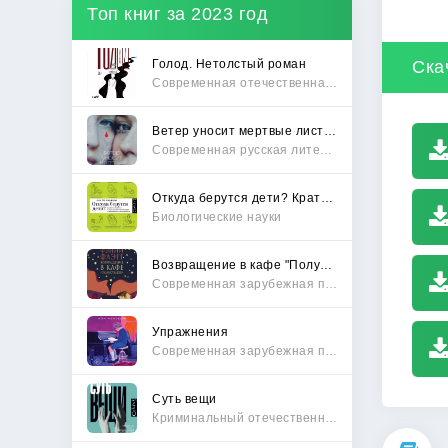
Топ книг за 2023 год
Голод. Нетолстый роман
Ска
Современная отечественная проза
Ветер уносит мертвые листья
Современная русская литература
Откуда берутся дети? Краткий путеводитель по переходу из лагеря чайлдфри
Биологические науки
Возвращение в кафе "Полустанок"
Современная зарубежная проза
Упражнения
Современная зарубежная проза
Суть вещи
Криминальный отечественный детектив