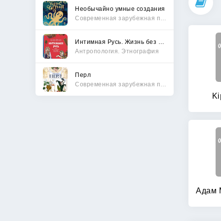
Необычайно умные создания
Современная зарубежная проза
Интимная Русь. Жизнь без Домостроя, грех, любовь и колдовство
Антропология. Этнография
Перл
Современная зарубежная проза
Ki