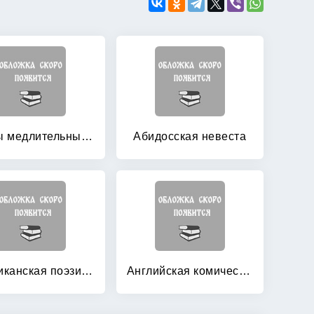
»Часы медлительны, торжественны и сини: «
Абидосская невеста
Американская поэзия и проза XIX-начала XX в (С-852)
Английская комическая поэзия от Байрона до Киплинга: Английская комическая поэзия от Шекспира до Бёрнса. Английские крылатые выражения (количество томов: 3)