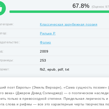
67.8%
(Оценок:
9
Классическая зарубежная поэзия
атегория:
Рильке Р.
втор:
Фолио
здательство::
2009
од:
253
траницы:
fb2, epub, pdf, txt
ормат:
ший поэт Европы» (Эмиль Верхарн), «Сама сущность поэзии» 
го века» (Джером Дэвид Сэлинджер) — о поэтическом наследи
рить только в превосходной степени. Предельная лиричность и
ота слова и рифмы — все это характерные черты творчества по