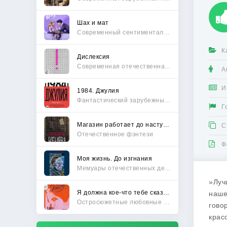
Шах и мат
Современный сентиментальный роман
К
Дислексия
Современная отечественная проза
А
И
1984. Джулия
Фантастический зарубежный боевик
Г
Магазин работает до наступления тьмы
С
Отечественное фэнтези
Ф
Моя жизнь. До изгнания
Мемуары отечественных деятелей
»Луч
Я должна кое-что тебе сказать
наше
Остросюжетные любовные романы
гово
крас