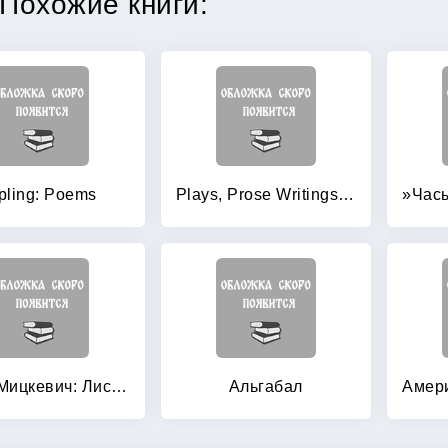
Похожие книги:
pling: Poems
Plays, Prose Writings and Poems
Адам Мицкевич: Листок из альбома. Свитезь. Том 19
Альгабал