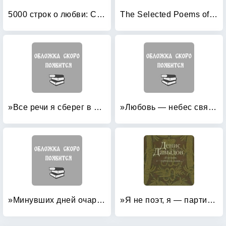
5000 строк о любви: Сто русских поэтов
The Selected Poems of Osip Mandelstam
»Все речи я сберег в душевной глубине: «. Жемчужины мировой поэзии в переводах Ивана Бунина
»Любовь — небес святое слово! « Классика русской женской поэзии
»Минувших дней очарованье: «
»Я не поэт, я — партизан, казак: «