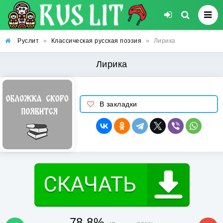
Руслит
»
Классическая русская поэзия
»
Лирика
Лирика
В закладки
78.8%