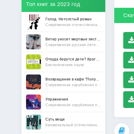
Топ книг за 2023 год
Ска
Голод. Нетолстый роман
Современная отечественная проза
Ветер уносит мертвые листья
Современная русская литература
Откуда берутся дети? Краткий путеводитель по переходу из лагеря чайлдфри
Биологические науки
Возвращение в кафе "Полустанок"
Современная зарубежная проза
Упражнения
Современная зарубежная проза
Суть вещи
Криминальный отечественный детектив