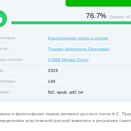
76.7%
(Оценок:
44
Классическая проза и поэзия
атегория:
Пушкин Александр Сергеевич
втор:
ОЛМА Медиа Групп
здательство::
2015
од:
144
траницы:
fb2, epub, pdf, txt
ормат:
вная и философская лирика великого русского поэта А.С. Пу
зведениями классической русской живописи и рисунками самог