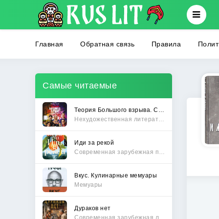
Главная
Обратная связь
Правила
Полит
Самые читаемые
Теория Большого взрыва. Самая полная история создания культового сериала
Нехудожественная литература
Иди за рекой
Современная зарубежная проза
Вкус. Кулинарные мемуары
Мемуары
Дураков нет
Современная зарубежная литература