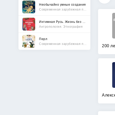
Необычайно умные создания
Современная зарубежная проза
Интимная Русь. Жизнь без Домостроя, грех, любовь и колдовство
Антропология. Этнография
Перл
Современная зарубежная проза