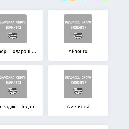
Агасфер: Подарочное издание (количество томов: 4)
Айвенго
Алмаз Раджи: Подарочное издание
Аметисты