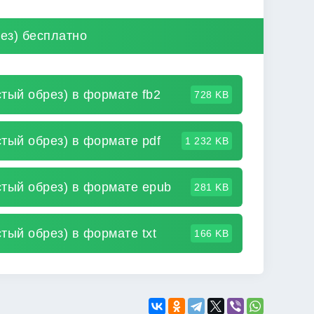
рез) бесплатно
стый обрез) в формате fb2
728 KB
стый обрез) в формате pdf
1 232 KB
стый обрез) в формате epub
281 KB
тый обрез) в формате txt
166 KB