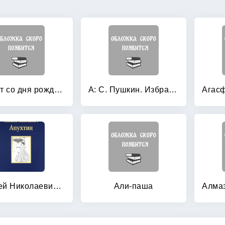
200 лет со дня рождения М: Ю. Лермонтова (1814-2014). Избранные сочинения в 2-х томах (количество томов: 2)
А: С. Пушкин. Избранное
Алексей Николаевич Апухтин: Избранное
Али-паша