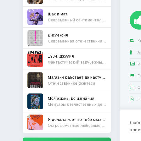
Шах и мат
Современный сентиментальный роман
Дислексия
К
Современная отечественная проза
А
1984. Джулия
Фантастический зарубежный боевик
И
Г
Магазин работает до наступления тьмы
Отечественное фэнтези
С
Моя жизнь. До изгнания
Ф
Мемуары отечественных деятелей
Я должна кое-что тебе сказать
Любо
Остросюжетные любовные романы
прои