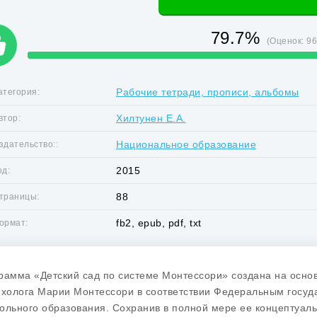
79.7%
(Оценок:
9
Рабочие тетради, прописи, альбомы
атегория:
Хилтунен Е.А.
втор:
Национальное образование
здательство::
2015
од:
88
траницы:
fb2, epub, pdf, txt
ормат:
рамма «Детский сад по системе Монтессори» создана на основ
ихолога Марии Монтессори в соответствии Федеральным госу
ольного образования. Сохранив в полной мере ее концептуал