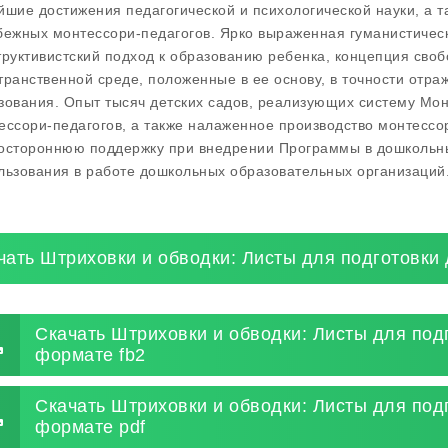
йшие достижения педагогической и психологической науки, а 
бежных монтессори-педагогов. Ярко выраженная гуманистичес
труктивистский подход к образованию ребенка, концепция своб
транственной среде, положенные в ее основу, в точности отр
зования. Опыт тысяч детских садов, реализующих систему Мон
ессори-педагогов, а также налаженное производство монтессо
остороннюю поддержку при внедрении Программы в дошкольн
льзования в работе дошкольных образовательных организаций
чать Штриховки и обводки: Листы для подготовки 
Скачать Штриховки и обводки: Листы для подг
формате fb2
Скачать Штриховки и обводки: Листы для подг
формате pdf