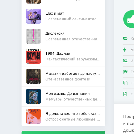
Шах и мат
Современный сентиментальный роман
Дислексия
К
Современная отечественная проза
А
1984. Джулия
Фантастический зарубежный боевик
И
Г
Магазин работает до наступления тьмы
Отечественное фэнтези
С
Моя жизнь. До изгнания
Ф
Мемуары отечественных деятелей
Я должна кое-что тебе сказать
Прог
Остросюжетные любовные романы
и пс
дошк