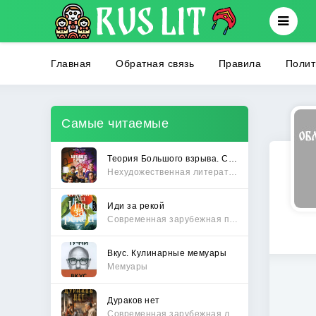
Главная
Обратная связь
Правила
Полит
Самые читаемые
Теория Большого взрыва. Самая полная история создания культового сериала
Нехудожественная литература
Иди за рекой
Современная зарубежная проза
Вкус. Кулинарные мемуары
Мемуары
Дураков нет
Современная зарубежная литература