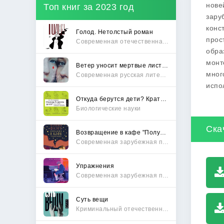
нове
Топ книг за 2023 год
зару
конс
Голод. Нетолстый роман
прос
Современная отечественная проза
обра
монт
Ветер уносит мертвые листья
мног
Современная русская литература
испо
Откуда берутся дети? Краткий путеводитель по переходу из лагеря чайлдфри
Биологические науки
Ска
Возвращение в кафе "Полустанок"
Современная зарубежная проза
Упражнения
Современная зарубежная проза
Суть вещи
Криминальный отечественный детектив