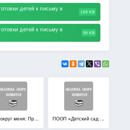
отовки детей к письму в
169 KB
отовки детей к письму в
99 KB
Мир вокруг меня: Природа. Рабочая тетрадь
ПООП «Детский сад по системе Монтессори»: Разновозрастная группа детей от 1 до 3 лет