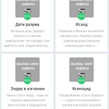
85%
78%
Дети разума
Исход
Большая игра Эндера
Рамзеса и Моисея воспитали
близится к своему
как братьев. Первый правил
завершению. Но прежде, чем
самым могущественным
выйти из неё, Эндрю Виггину…
земным царством, а…
66%
68%
Эндер в изгнании
Ксеноцид
Орсон Скотт Кард – один из
Продолжение «Саги Эндера»
лидеров американской
— одного из величайших
фантастики и обладатель
циклов в истории научной