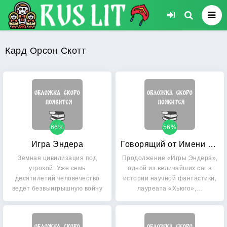
Кард Орсон Скотт
66%
56%
Игра Эндера
Говорящий от Имени Мертвых: Возвращение Эндера
Земная цивилизация под
Продолжение «Игры Эндера»,
угрозой. Уже семь
одной из величайших саг в
десятилетий человечество
истории научной фантастики,
ведёт безвыигрышную войну
лауреата «Хьюго»,…
с…