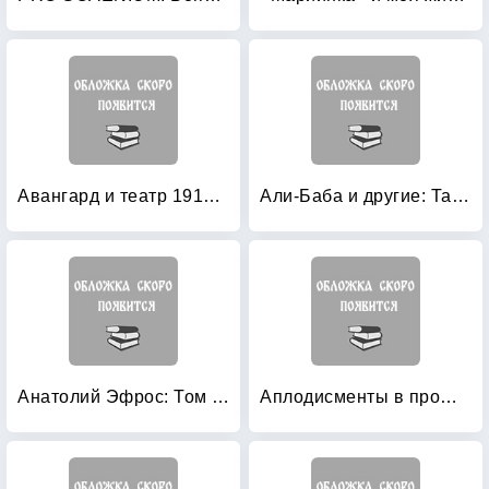
Авангард и театр 1910-1920-х годов
Али-Баба и другие: Та Таганка. В жизни так не бывает (+ CD-ROM; количество томов: 3)
Анатолий Эфрос: Том 1. Репетиция — любовь моя
Аплодисменты в прошлое: А. П. Сумраков и его трагедии