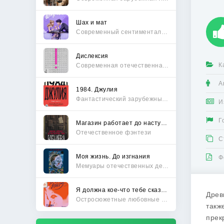
Шах и мат
Современный сентиментальный роман
Дислексия
К
Современная отечественная проза
А
1984. Джулия
Фантастический зарубежный боевик
И
Г
Магазин работает до наступления тьмы
Отечественное фэнтези
С
Моя жизнь. До изгнания
Ф
Мемуары отечественных деятелей
Я должна кое-что тебе сказать
Древ
Остросюжетные любовные романы
такж
прек