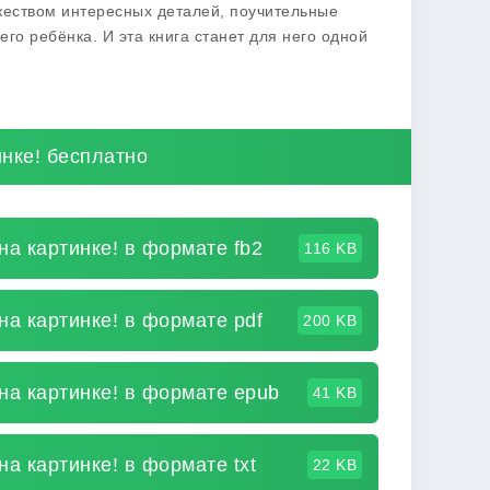
жеством интересных деталей, поучительные
го ребёнка. И эта книга станет для него одной
инке! бесплатно
на картинке! в формате fb2
116 KB
на картинке! в формате pdf
200 KB
 на картинке! в формате epub
41 KB
на картинке! в формате txt
22 KB