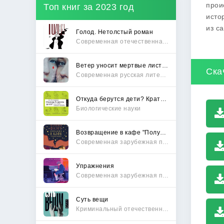
прои
Топ книг за 2023 год
исто
из с
Голод. Нетолстый роман
Современная отечественная проза
Ветер уносит мертвые листья
Ска
Современная русская литература
Откуда берутся дети? Краткий путеводитель по переходу из лагеря чайлдфри
Биологические науки
Возвращение в кафе "Полустанок"
Современная зарубежная проза
Упражнения
Современная зарубежная проза
Суть вещи
Криминальный отечественный детектив