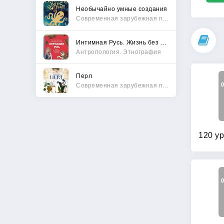
Необычайно умные создания
Современная зарубежная проза
Интимная Русь. Жизнь без Домостроя, грех, любовь и колдовство
Антропология. Этнография
Перл
Современная зарубежная проза