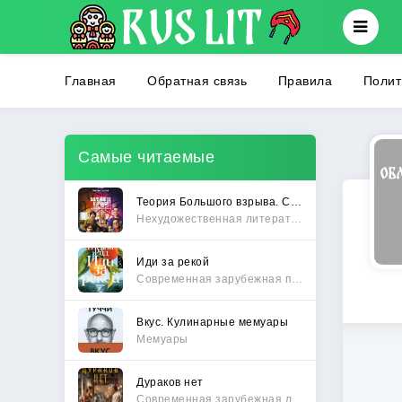
Главная
Обратная связь
Правила
Полит
Самые читаемые
Теория Большого взрыва. Самая полная история создания культового сериала
Нехудожественная литература
Иди за рекой
Современная зарубежная проза
Вкус. Кулинарные мемуары
Мемуары
Дураков нет
Современная зарубежная литература