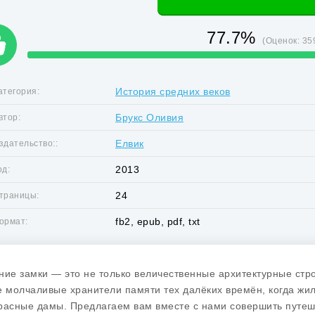
77.7%
(Оценок:
35
История средних веков
атегория:
Брукс Оливия
втор:
Елвик
здательство::
2013
од:
24
траницы:
fb2, epub, pdf, txt
ормат:
ние замки — это не только величественные архитектурные ст
е молчаливые хранители памяти тех далёких времён, когда жи
расные дамы. Предлагаем вам вместе с нами совершить путеше