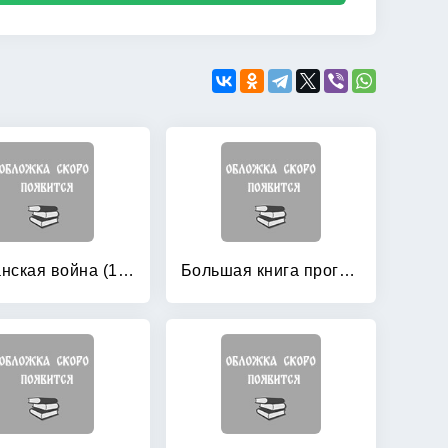
Балканская война (1877 — 1878): Освобождение Болгарии от турецкого ига
Большая книга прогресса