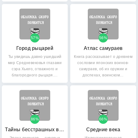
57%
56%
Город рыцарей
Атлас самураев
Ты увидишь давно ушедший
Книга рассказывает о древнем
мир Средневековья глазами
сословии японских воинов-
сэра Хьюго, отважного и
самураев, об их оружии и
благородного рыцаря.…
доспехах, воинском…
86%
66%
Тайны бесстрашных викингов
Средние века