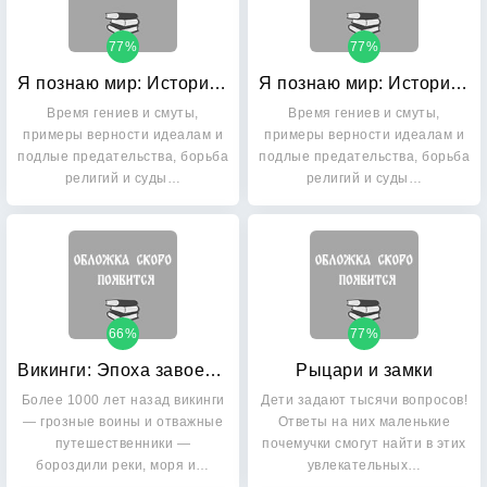
77%
77%
Я познаю мир: История средних веков
Я познаю мир: История средних веков
Время гениев и смуты,
Время гениев и смуты,
примеры верности идеалам и
примеры верности идеалам и
подлые предательства, борьба
подлые предательства, борьба
религий и суды…
религий и суды…
66%
77%
Викинги: Эпоха завоеваний
Рыцари и замки
Более 1000 лет назад викинги
Дети задают тысячи вопросов!
— грозные воины и отважные
Ответы на них маленькие
путешественники —
почемучки смогут найти в этих
бороздили реки, моря и…
увлекательных…