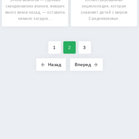
Эпоха викингов — суровых
Иллюстрированная
скандинавских воинов, живших
энциклопедия, которая
много веков назад, — оставила
знакомит детей с миром
немало загадок…
Средневековья.
Государственное…
1
2
3
Назад
Вперед