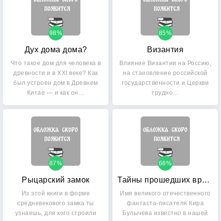
98%
85%
Дух дома дома?
Византия
Что такое дом для человека в
Влияние Византии на Россию,
древности и в XXI веке? Как
на становление российской
был устроен дом в Древнем
государственности и Церкви
Китае — и как он…
трудно…
87%
68%
Рыцарский замок
Тайны прошедших времен
Из этой книги в форме
Имя великого отечественного
средневекового замка ты
фантаста-писателя Кира
узнаешь, для кого строили
Булычева из­вестно в нашей