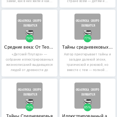
замки, как в них жили и как…
стране всем — детям и…
79%
77%
Средние века: От Теодориха до Лютера
Тайны средневековых рыцарей
«Детский Плутарх» —
Автор приоткрывает тайны и
собрание иллюстрированных
загадки далекой эпохи,
жизнеописаний выдающихся
трагической и роковой, но
людей от древности до
вместе с тем — полной…
наших…
75%
85%
Тайны Средневековья
Иллюстрированный атлас: Древний мир. Средние века