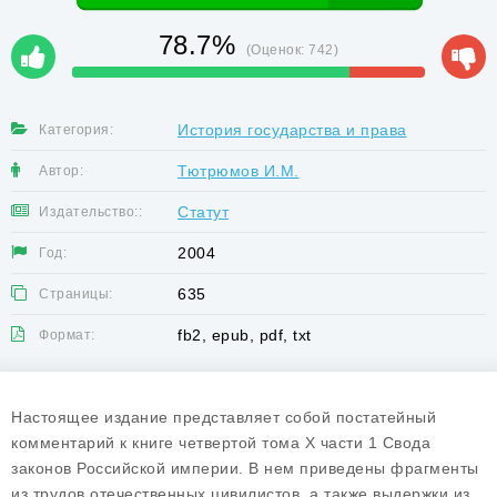
78.7%
(Оценок:
742
)
История государства и права
Категория:
Тютрюмов И.М.
Автор:
Статут
Издательство::
2004
Год:
635
Страницы:
fb2, epub, pdf, txt
Формат:
Настоящее издание представляет собой постатейный
комментарий к книге четвертой тома X части 1 Свода
законов Российской империи. В нем приведены фрагменты
из трудов отечественных цивилистов, а также выдержки из