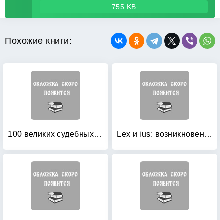
755 KB
Похожие книги:
100 великих судебных процессов
Lex и ius: возникновение и развитие римского права в VII-III вв: до н. э