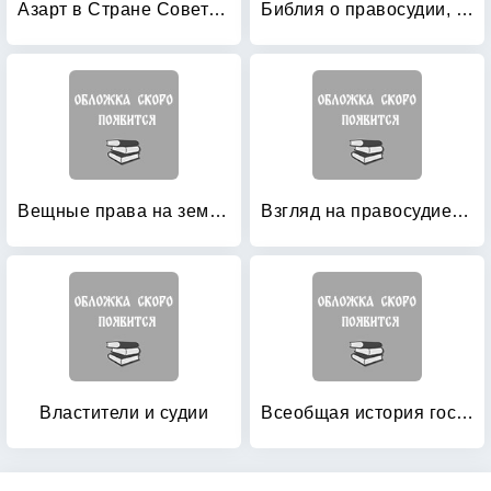
Азарт в Стране Советов: В 3-х томах. Том 1: Азартные игры
Библия о правосудии, праве и морали
Вещные права на землю в избранных фрагментах из Дигест Юстиниана
Взгляд на правосудие изнутри: Прокурорские хроники
Властители и судии
Всеобщая история государства и права