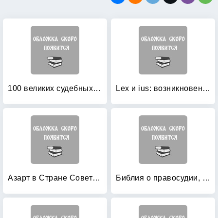
100 великих судебных процессов
Lex и ius: возникновение и развитие римского права в VII-III вв: до н. э
Азарт в Стране Советов: В 3-х томах. Том 1: Азартные игры
Библия о правосудии, праве и морали