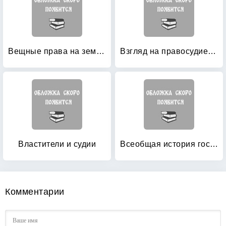
Вещные права на землю в избранных фрагментах из Дигест Юстиниана
Взгляд на правосудие изнутри: Прокурорские хроники
Властители и судии
Всеобщая история государства и права
Комментарии