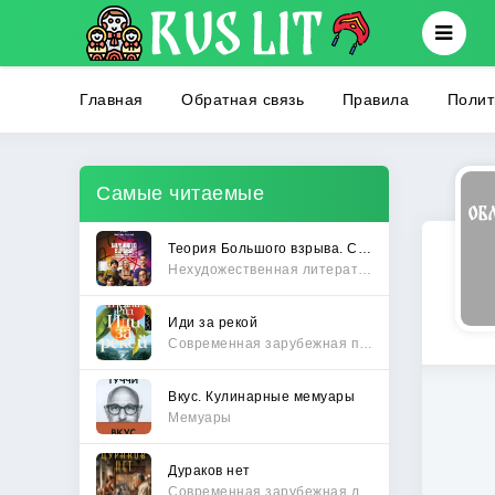
Главная
Обратная связь
Правила
Полит
Самые читаемые
Теория Большого взрыва. Самая полная история создания культового сериала
Нехудожественная литература
Иди за рекой
Современная зарубежная проза
Вкус. Кулинарные мемуары
Мемуары
Дураков нет
Современная зарубежная литература