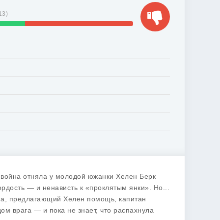
13
)
 война отняла у молодой южанки Хелен Берк
рдость — и ненависть к «проклятым янки». Но...
на, предлагающий Хелен помощь, капитан
ом врага — и пока не знает, что распахнула