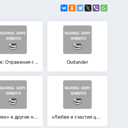
Coogle: Отражения-глюк
Outlander
»Кармен» и другие новеллы
»Любви и счастия царице: «