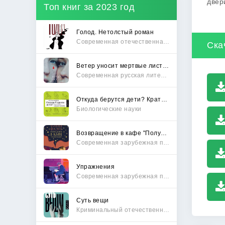
двер
Топ книг за 2023 год
Голод. Нетолстый роман
Современная отечественная проза
Ска
Ветер уносит мертвые листья
Современная русская литература
Откуда берутся дети? Краткий путеводитель по переходу из лагеря чайлдфри
Биологические науки
Возвращение в кафе "Полустанок"
Современная зарубежная проза
Упражнения
Современная зарубежная проза
Суть вещи
Криминальный отечественный детектив