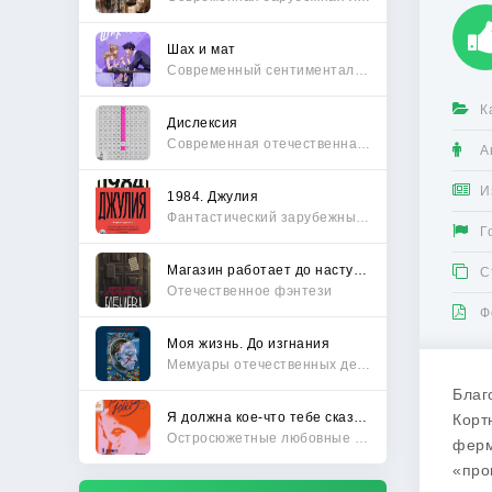
Шах и мат
Современный сентиментальный роман
К
Дислексия
Современная отечественная проза
А
И
1984. Джулия
Фантастический зарубежный боевик
Г
Магазин работает до наступления тьмы
С
Отечественное фэнтези
Ф
Моя жизнь. До изгнания
Мемуары отечественных деятелей
Благ
Я должна кое-что тебе сказать
Корт
Остросюжетные любовные романы
ферм
«про