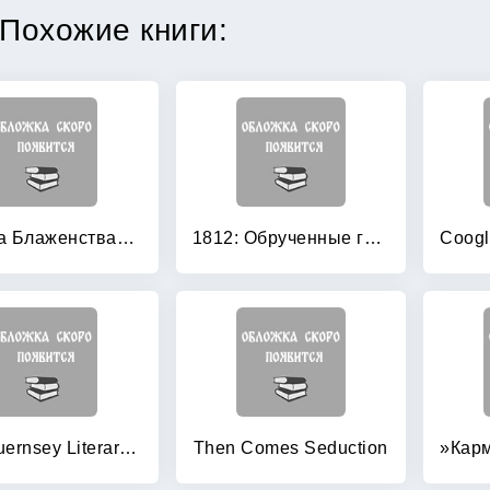
Похожие книги:
«Врата Блаженства»: Любовь Роксоланы
1812: Обрученные грозой
The Guernsey Literary and Potato Peel Pie Society
Then Comes Seduction