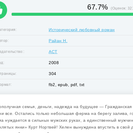
67.7%
(Оценок:
32
Исторический любовный роман
атегория:
Райан Н.
втор:
АСТ
здательство::
2008
од:
304
траницы:
fb2, epub, pdf, txt
ормат:
ополучная семья, деньги, надежда на будущее — Гражданская
ни все. Остались только небольшая ферма на берегу залива, го
а нуждается в сильных мужских руках, а единственный мужчи
клятых янки» Курт Нортвей! Хелен вынуждена впустить в свой д