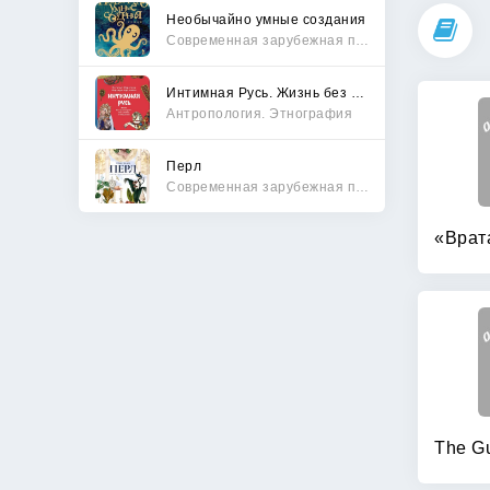
Необычайно умные создания
Современная зарубежная проза
Интимная Русь. Жизнь без Домостроя, грех, любовь и колдовство
Антропология. Этнография
Перл
Современная зарубежная проза