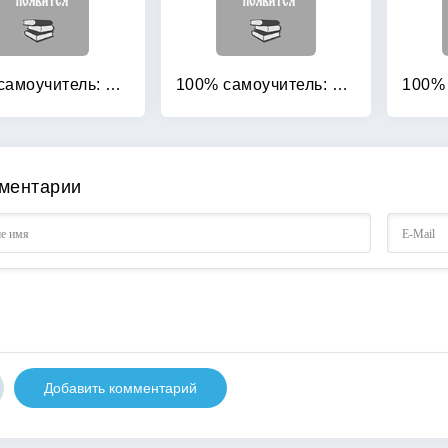
100% самоучитель: Adobe Photoshop CS4 в примерах (+ CD-ROM)
100% самоучитель: Верстка на компьютере: QuarkXPress 7, Adobe InDesign CS2, Adobe Photoshop CS2
ментарии