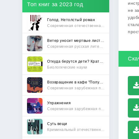
инст
Топ книг за 2023 год
не з
удоб
Голод. Нетолстый роман
стал
Современная отечественная проза
прос
Ветер уносит мертвые листья
Современная русская литература
Ска
Откуда берутся дети? Краткий путеводитель по переходу из лагеря чайлдфри
Биологические науки
Возвращение в кафе "Полустанок"
Современная зарубежная проза
Упражнения
Современная зарубежная проза
Суть вещи
Криминальный отечественный детектив