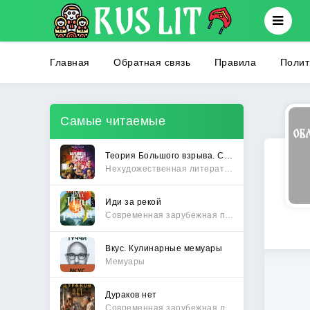
Главная
Обратная связь
Правила
Полит
Самые читаемые
Теория Большого взрыва. Самая полная история создания культового сериала
Нехудожественная литература
Иди за рекой
Современная зарубежная проза
Вкус. Кулинарные мемуары
Мемуары
Дураков нет
Современная зарубежная литература