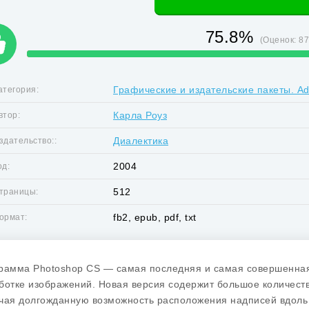
75.8%
(Оценок:
8
Графические и издательские пакеты. A
атегория:
Карла Роуз
втор:
Диалектика
здательство::
2004
од:
512
траницы:
fb2, epub, pdf, txt
ормат:
рамма Photoshop CS — самая последняя и самая совершенная 
ботке изображений. Новая версия содержит большое количест
чая долгожданную возможность расположения надписей вдоль к