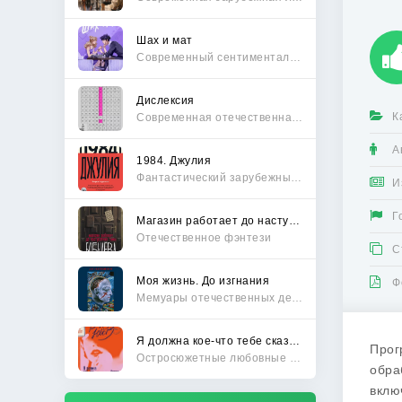
Шах и мат
Современный сентиментальный роман
Дислексия
К
Современная отечественная проза
А
1984. Джулия
Фантастический зарубежный боевик
И
Г
Магазин работает до наступления тьмы
Отечественное фэнтези
С
Моя жизнь. До изгнания
Ф
Мемуары отечественных деятелей
Я должна кое-что тебе сказать
Прог
Остросюжетные любовные романы
обра
вклю