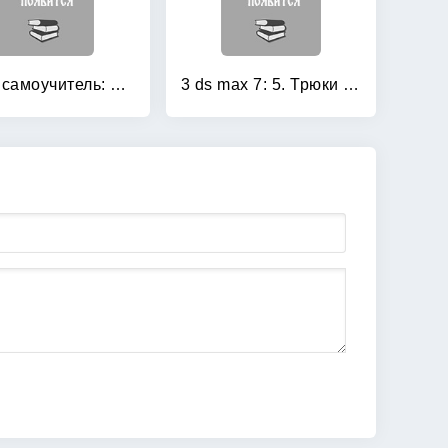
100% самоучитель: Трехмерная графика и анимация в 3ds Max 2009
3 ds max 7: 5. Трюки и эффекты (+ CD-ROM)