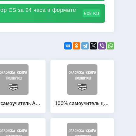
op CS за 24 часа в формате
608 KB
100% самоучитель Adobe Photoshop (+ CD-ROM)
100% самоучитель цифровой фотографии (+ CD-ROM)