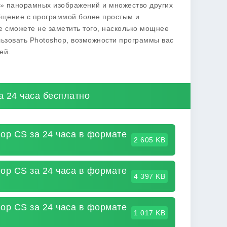
я» панорамных изображений и множество других
общение с программой более простым и
е сможете не заметить того, насколько мощнее
льзовать Photoshop, возможности программы вас
ей.
а 24 часа бесплатно
op CS за 24 часа в формате
2 605 KB
op CS за 24 часа в формате
4 397 KB
op CS за 24 часа в формате
1 017 KB