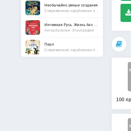
Необычайно умные создания
Современная зарубежная проза
Интимная Русь. Жизнь без Домостроя, грех, любовь и колдовство
Антропология. Этнография
Перл
Современная зарубежная проза