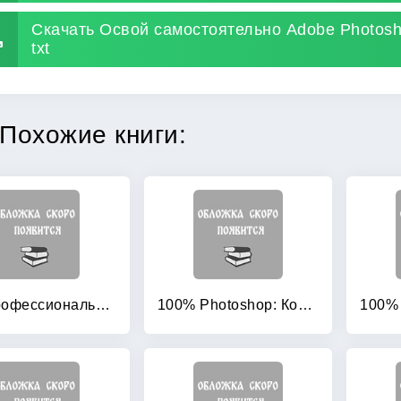
Скачать Освой самостоятельно Adobe Photosh
txt
Похожие книги:
100 профессиональных приемов Adobe Photoshop CS4 с нуля! (+ CD-ROM)
100% Photoshop: Коллажи без фотографий