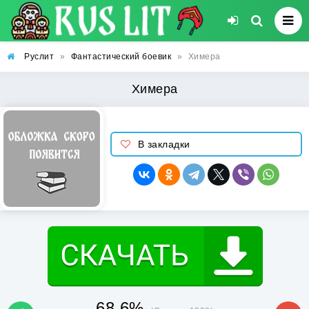
Руслит
»
Фантастический боевик
»
Химера
Химера
В закладки
68.6%