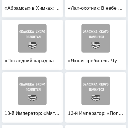
«Абрамсы» в Химках: Книга вторая. Позади Москва
«Ла»-охотник: В небе Донбасса
«Последний парад наступает»! Наша победа при Цусиме
«Як»-истребитель: Чужая судьба
13-й Император: «Мятеж не может кончиться удачей»
13-й Император: «Попаданец» против Чертовой Дюжины