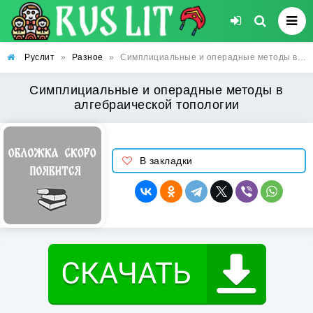
Руслит
»
Разное
»
Симплициальные и операдные методы в алгебраической топологии
Симплициальные и операдные методы в
алгебраической топологии
В закладки