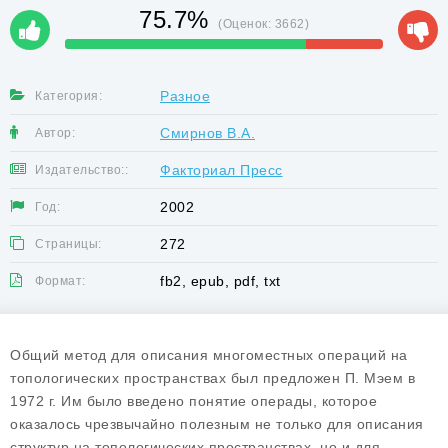
75.7%
(Оценок:
3662
)
Разное
Категория:
Смирнов В.А.
Автор:
Факториал Пресс
Издательство::
2002
Год:
272
Страницы:
fb2, epub, pdf, txt
Формат:
Общий метод для описания многоместных операций на
топологических пространствах был предложен П. Мэем в
1972 г. Им было введено понятие операды, которое
оказалось чрезвычайно полезным не только для описания
структур на топологических пространствах, но и для