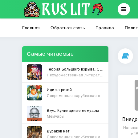
Главная
Обратная связь
Правила
Полит
Самые читаемые
Теория Большого взрыва. Самая полная история создания культового сериала
Нехудожественная литература
Иди за рекой
Современная зарубежная проза
Вкус. Кулинарные мемуары
Мемуары
Написа
Дураков нет
с 1
Современная зарубежная литература