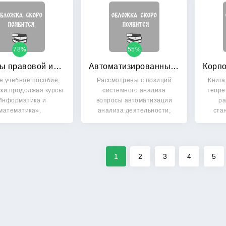
78%
55%
Основы правовой информатики и информатизации правовых систем: Учебное пособие
Автоматизированный анализ деятельности предприятия с использованием семантических сетей
е учебное пособие,
Рассмотрены с позиций
Книга
ски продолжая курсы
системного анализа
теоре
Информатика и
вопросы автоматизации
ра
математика»,
анализа деятельности,
ста
омпьютерные…
определены…
1
2
3
4
5