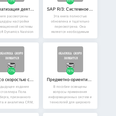
75%
85%
Автоматизация деятельности предприятия розничной торговли с использованием информационной системы Microsoft Dynamics NAV
SAP R/3: Системное администрирование
ниге рассмотрены
Эта книга полностью
цедуры настройки
обновлена и тщательно
мационной системы
пересмотрена. Она
oft Dynamics Navision
является необходимым
4.0 и…
пособием для…
77%
76%
CRM со скоростью света: привлечение и удержание клиентов в реальном времени через Интернет
Предметно-ориентированные экономические информационные системы: Учебное пособие
дыдущее издание
В пособии освещены
естселлера Пола
вопросы применения
берга, признанного
информационных систем и
та и аналитика CRM,
технологий для широкого
ереведено на…
круга задач…