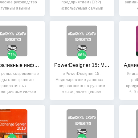
ческое руководство
предприятием (ERP),
внима
ступным языком
используемая самыми
раскрывает…
разными…
и
77%
66%
Корпоративные информационные системы управления
PowerDesigner 15: Моделирование данных
трены: современные
»PowerDesigner 15.
Книга
оды к построению
Моделирование данных» —
раб
орпоративных
первая книга на русском
проду
мационных систем
языке, посвященная
5. В
управления,…
культовому…