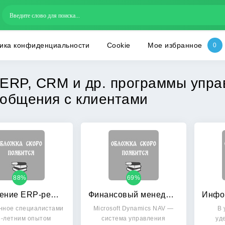
ика конфиденциальности
Cookie
Мое избранное
ERP, CRM и др. программы упра
общения с клиентами
88%
69%
Внедрение ERP-решений на платформе «1С: Предприятие 8»: Руководство
Финансовый менеджмент в Microsoft Dynamics NAV: Глубокое погружение в мир финансового менеджмента с Microsoft Dynamics NAV
нное специалистами
Microsoft Dynamics NAV —
В 
5-летним опытом
система управления
уд