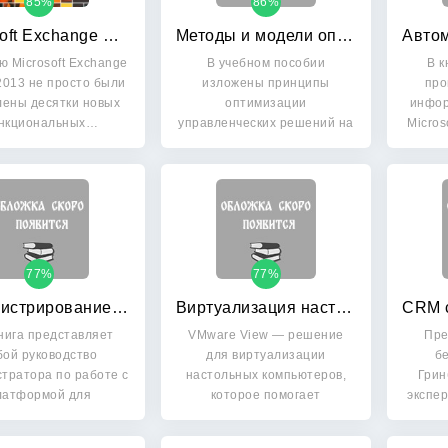
85%
86%
Microsoft Exchange Server 2013
Методы и модели оптимизации управленческих решений
ю Microsoft Exchange
В учебном пособии
В к
2013 не просто были
изложены принципы
про
лены десятки новых
оптимизации
инфор
нкциональных…
управленческих решений на
Micros
основе методов и моделей…
77%
77%
Администрирование VMware vSphere 5
Виртуализация настольных компьютеров с помощью VMware View 5
нига представляет
VMware View — решение
Пре
бой руководство
для виртуализации
б
тратора по работе с
настольных компьютеров,
Грин
латформой для
которое помогает
экспер
иртуализации…
автоматизировать…
п