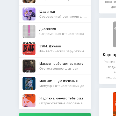
практи
до
Шах и мат
Современный сентиментальный роман
Дислексия
Современная отечественная проза
1984. Джулия
Фантастический зарубежный боевик
Рассмо
Магазин работает до наступления тьмы
подх
Отечественное фэнтези
к
инфор
Моя жизнь. До изгнания
Мемуары отечественных деятелей
Я должна кое-что тебе сказать
Остросюжетные любовные романы