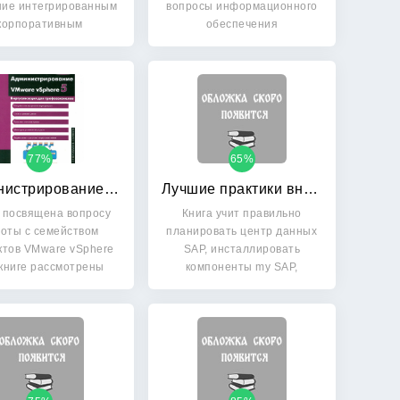
ние интегрированным
вопросы информационного
корпоративным
обеспечения
нформационным
управленческой…
системам…
77%
65%
Администрирование VMware vSphere 5
Лучшие практики внедрения SAP
 посвящена вопросу
Книга учит правильно
оты с семейством
планировать центр данных
ктов VMware vSphere
SAP, инсталлировать
 книге рассмотрены
компоненты my SAP,
самые…
настраивать…