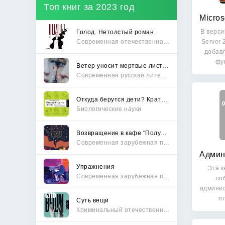
Топ книг за 2023 год
В верси
Голод. Нетолстый роман
Современная отечественная проза
Server 
добав
фу
Ветер уносит мертвые листья
Современная русская литература
Откуда берутся дети? Краткий путеводитель по переходу из лагеря чайлдфри
Биологические науки
Возвращение в кафе "Полустанок"
Современная зарубежная проза
Упражнения
Эта к
Современная зарубежная проза
со
админис
п
Суть вещи
в
Криминальный отечественный детектив