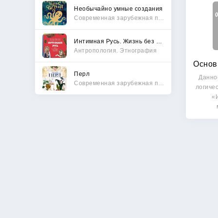
Необычайно умные создания
Современная зарубежная проза
Интимная Русь. Жизнь без Домостроя, грех, любовь и колдовство
Антропология. Этнография
Перл
Данно
Современная зарубежная проза
логиче
«
«К