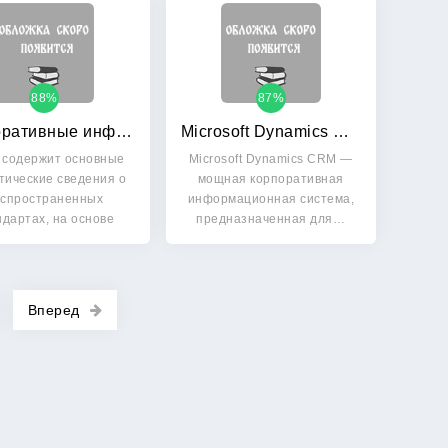
88%
87%
Корпоративные информационные системы
Microsoft Dynamics CRM 2011: Русская версия
 содержит основные
Microsoft Dynamics CRM —
тические сведения о
мощная корпоративная
спространенных
информационная система,
ндартах, на основе
предназначенная для…
которых…
Вперед