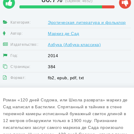
(Оценок:
4652
)
Эротическая литература и фольклор
Категория:
Маркиз де Сад
Автор:
Азбука (Азбука-классика)
Издательство::
2014
Год:
384
Страницы:
fb2, epub, pdf, txt
Формат:
Роман «120 дней Содома, или Школа разврата» маркиз де
Сад написал в Бастилии. Спрятанный в тайнике в стене
тюремной камеры исписанный бумажный свиток длиной в
12 метров обнаружили только в 1900 году. Признание
писательских заслуг самого маркиза де Сада произошло