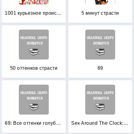
1001 курьезное происшествие из мира секса
5 минут страсти
50 оттенков страсти
69
69: Все оттенки голубого
Sex Around The Clock: Секс вокруг часов