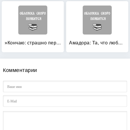
»Кончаю: страшно перечесть!» (Что осталось за кадром)
Амадора: Та, что любит…
Комментарии