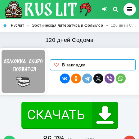
Руслит
»
Эротическая литература и фольклор
»
120 дней Содома
120 дней Содома
В закладки
86.7%