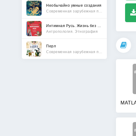
Необычайно умные создания
Современная зарубежная проза
Интимная Русь. Жизнь без Домостроя, грех, любовь и колдовство
Антропология. Этнография
Перл
Современная зарубежная проза