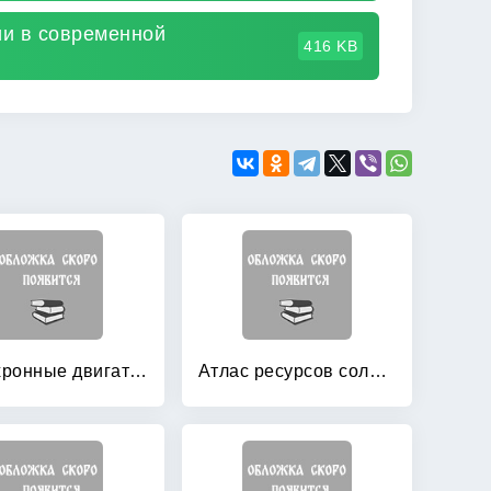
и в современной
416 KB
Асинхронные двигатели в трехфазном и однофазном режимах
Атлас ресурсов солнечной энергии на территории России: Справочное издание