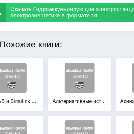
Скачать Гидроаккумулирующие электростанци
электроэнергетике в формате txt
Похожие книги:
MATLAB и Simulink в электроэнергетике: Справочник
Альтернативные источники энергии и энергосбережение: Практические конструкции по использованию энергии ветра, солнца, воды, земли, биомассы