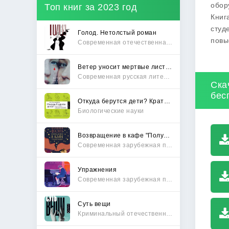
обор
Топ книг за 2023 год
Книг
студ
Голод. Нетолстый роман
повы
Современная отечественная проза
Ветер уносит мертвые листья
Современная русская литература
Ска
бес
Откуда берутся дети? Краткий путеводитель по переходу из лагеря чайлдфри
Биологические науки
Возвращение в кафе "Полустанок"
Современная зарубежная проза
Упражнения
Современная зарубежная проза
Суть вещи
Криминальный отечественный детектив