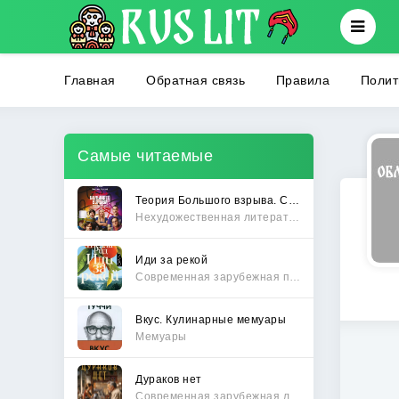
Главная
Обратная связь
Правила
Полит
Самые читаемые
Теория Большого взрыва. Самая полная история создания культового сериала
Нехудожественная литература
Иди за рекой
Современная зарубежная проза
Вкус. Кулинарные мемуары
Мемуары
Дураков нет
Современная зарубежная литература