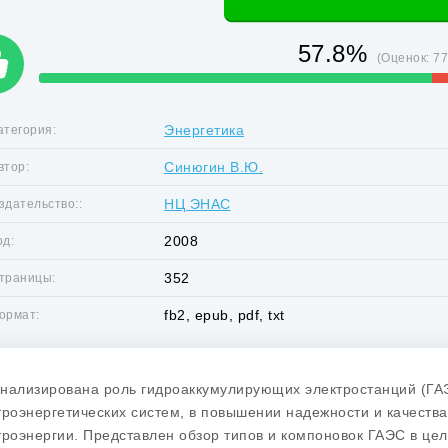
57.8%
(Оценок:
7
Энергетика
атегория:
Синюгин В.Ю.
втор:
НЦ ЭНАС
здательство::
2008
од:
352
траницы:
fb2, epub, pdf, txt
ормат:
нализирована роль гидроаккумулирующих электростанций (ГА
троэнергетических систем, в повышении надежности и качеств
троэнергии. Представлен обзор типов и компоновок ГАЭС в це