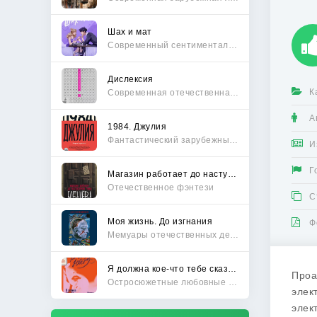
Шах и мат
Современный сентиментальный роман
Дислексия
К
Современная отечественная проза
А
1984. Джулия
Фантастический зарубежный боевик
И
Г
Магазин работает до наступления тьмы
Отечественное фэнтези
С
Моя жизнь. До изгнания
Ф
Мемуары отечественных деятелей
Я должна кое-что тебе сказать
Проа
Остросюжетные любовные романы
элек
элек