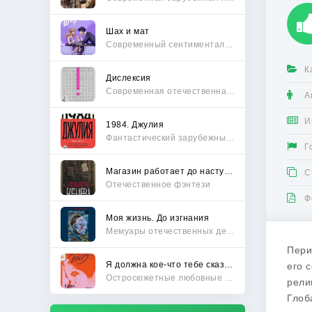
Шах и мат
Современный сентиментальный роман
К
Дислексия
Современная отечественная проза
А
И
1984. Джулия
Фантастический зарубежный боевик
Г
Магазин работает до наступления тьмы
С
Отечественное фэнтези
Ф
Моя жизнь. До изгнания
Мемуары отечественных деятелей
Пери
Я должна кое-что тебе сказать
его 
Остросюжетные любовные романы
рели
Глоб