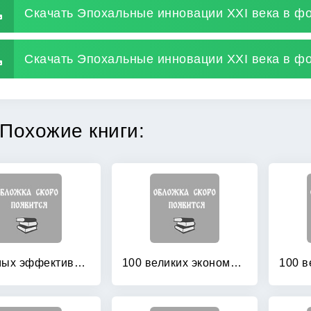
Скачать Эпохальные инновации XXI века в ф
Скачать Эпохальные инновации XXI века в фо
Похожие книги:
10 самых эффективных способов вложения денег
100 великих экономистов до Кейнса