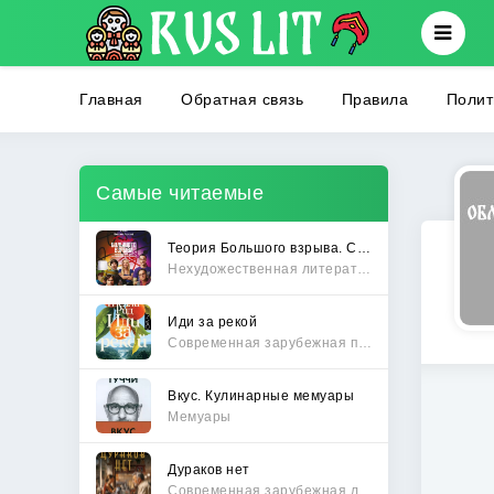
Главная
Обратная связь
Правила
Полит
Самые читаемые
Теория Большого взрыва. Самая полная история создания культового сериала
Нехудожественная литература
Иди за рекой
Современная зарубежная проза
Вкус. Кулинарные мемуары
Мемуары
Дураков нет
Современная зарубежная литература