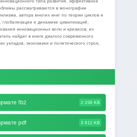
инновационного типа развития, эффективное
роблемы рассматриваются в монографии
лизма, автора многих книг по теории циклов и
, глобализации и динамике цивилизаций,
дования инновационных волн и кризисов, их
атель найдет в книге диагноз современного
их укладов, экономики и политического строя,
рмате fb2
2 258 KB
рмате pdf
3 812 KB