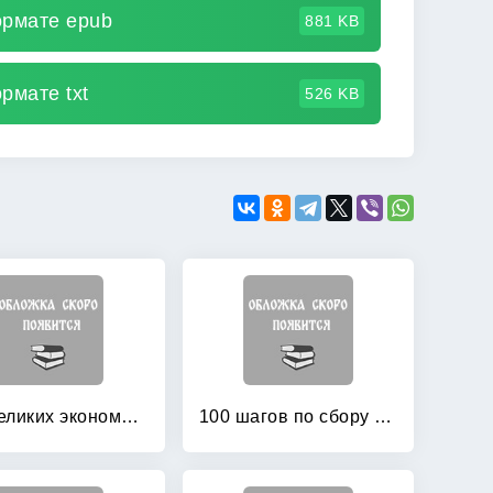
ормате epub
881 KB
рмате txt
526 KB
100 великих экономистов после Кейнса
100 шагов по сбору долгов: Практическое руководство по работе с должниками