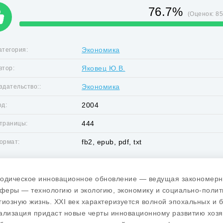
76.7%
(Оценок:
8
Экономика
атегория:
Яковец Ю.В.
втор:
Экономика
здательство::
2004
од:
444
траницы:
fb2, epub, pdf, txt
ормат:
одическое инновационное обновление — ведущая закономерно
сферы — технологию и экологию, экономику и социально-политич
гиозную жизнь. XXI век характеризуется волной эпохальных и
ализация придаст новые черты инновационному развитию хозяй