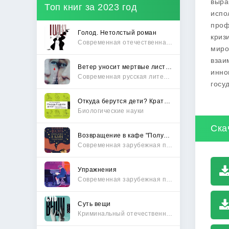
выра
Топ книг за 2023 год
испо
проф
Голод. Нетолстый роман
криз
Современная отечественная проза
миро
взаи
Ветер уносит мертвые листья
инно
Современная русская литература
госу
Откуда берутся дети? Краткий путеводитель по переходу из лагеря чайлдфри
Биологические науки
Ска
Возвращение в кафе "Полустанок"
Современная зарубежная проза
Упражнения
Современная зарубежная проза
Суть вещи
Криминальный отечественный детектив