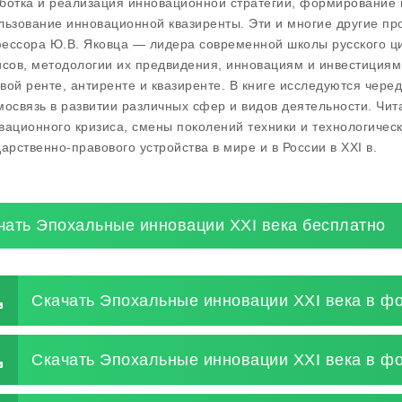
ботка и реализация инновационной стратегии, формирование 
льзование инновационной квазиренты. Эти и многие другие п
ессора Ю.В. Яковца — лидера современной школы русского цик
исов, методологии их предвидения, инновациям и инвестициям
вой ренте, антиренте и квазиренте. В книге исследуются чере
мосвязь в развитии различных сфер и видов деятельности. Чит
вационного кризиса, смены поколений техники и технологическ
дарственно-правового устройства в мире и в России в XXI в.
чать Эпохальные инновации XXI века бесплатно
Скачать Эпохальные инновации XXI века в фо
Скачать Эпохальные инновации XXI века в фо