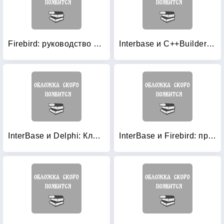
Firebird: руководство разработчика баз данных
Interbase и C++Builder на примерах (+ CD-ROM)
InterBase и Delphi: Клиент-серверные базы данных
InterBase и Firebird: практическое руководство для умных пользователей и начинающих разработчиков (+ CD-ROM)