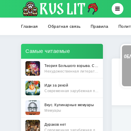
Главная
Обратная связь
Правила
Полит
Самые читаемые
Теория Большого взрыва. Самая полная история создания культового сериала
Нехудожественная литература
Иди за рекой
Современная зарубежная проза
Вкус. Кулинарные мемуары
Мемуары
Дураков нет
Современная зарубежная литература