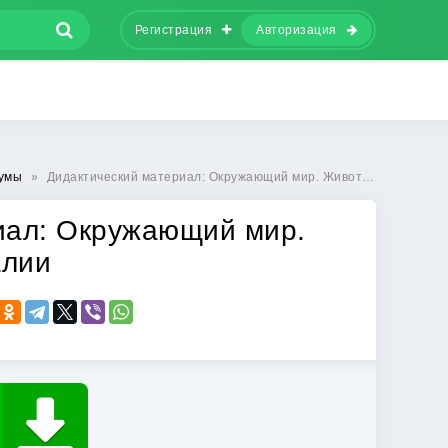
Регистрация
Авторизация
кумы
»
Дидактический материал: Окружающий мир. Животный мир Австралии
иал: Окружающий мир.
алии