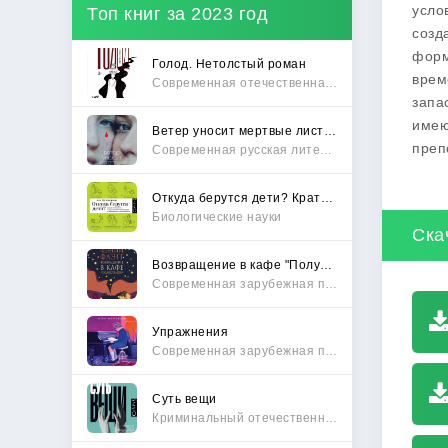
усло
Топ книг за 2023 год
созд
форм
Голод. Нетолстый роман
врем
Современная отечественная проза
запа
имею
Ветер уносит мертвые листья
преп
Современная русская литература
Откуда берутся дети? Краткий путеводитель по переходу из лагеря чайлдфри
Биологические науки
Ска
Возвращение в кафе "Полустанок"
Современная зарубежная проза
Упражнения
Современная зарубежная проза
Суть вещи
Криминальный отечественный детектив