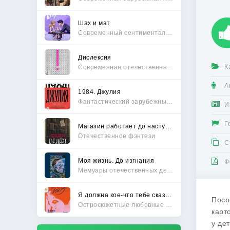
Шах и мат
Современный сентиментальный роман
Дислексия
К
Современная отечественная проза
А
1984. Джулия
Фантастический зарубежный боевик
И
Г
Магазин работает до наступления тьмы
Отечественное фэнтези
С
Моя жизнь. До изгнания
Ф
Мемуары отечественных деятелей
Я должна кое-что тебе сказать
Посо
Остросюжетные любовные романы
карт
у де