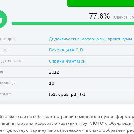
77.6%
(Оценок:
8
Дидактические материалы, практикумы
атегория:
Вохринцева С.В.
втор:
Страна Фантазий
здательство::
2012
од:
18
траницы:
fb2, epub, pdf, txt
ормат:
бие включает в себя: иллюстрации познавательную информац
очная викторина разрезные картинки игру <ЛОТО>. Обучающий
тей целостную картину мира (познакомить с многообразием ра