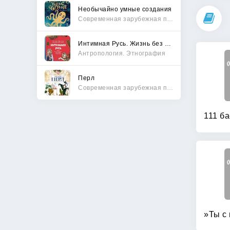
Необычайно умные создания
Современная зарубежная проза
Интимная Русь. Жизнь без Домостроя, грех, любовь и колдовство
Антропология. Этнография
Перл
Современная зарубежная проза