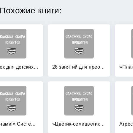
Похожие книги:
111 баек для детских психологов: Истории, мифы, анекдоты, сказки
28 занятий для преодоления неуверенности и тревожности у детей 5-7 лет
»Ты с нами!» Системные взгляды и решения для учителей, учеников и родителей
»Цветик-семицветик»: Программа интеллектуального, эмоционального и волевого развития детей 4-5 лет