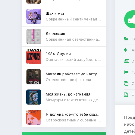
Шах и мат
Современный сентиментальный роман
Дислексия
К
Современная отечественная проза
А
1984. Джулия
Фантастический зарубежный боевик
И
Г
Магазин работает до наступления тьмы
Отечественное фэнтези
С
Моя жизнь. До изгнания
Ф
Мемуары отечественных деятелей
Я должна кое-что тебе сказать
Пред
Остросюжетные любовные романы
набо
дете