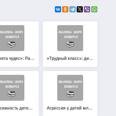
»Планета чудес»: Развивающая сказкотерапия для детей
»Трудный класс»: диагностическая и коррекционная работа
Агрессивность детей и подростков: Распознавание, лечение, профилактика
Агрессия у детей младшего школьного возраста: Диагностика и коррекция