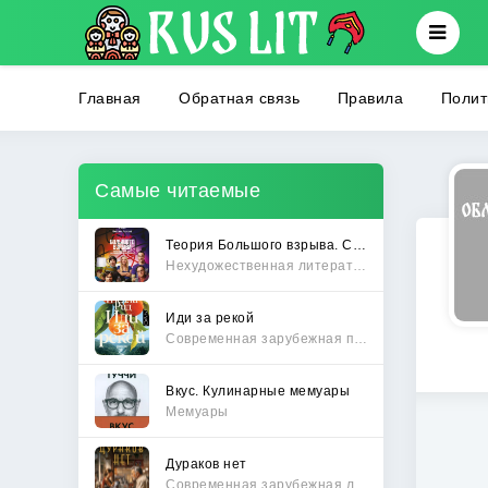
Главная
Обратная связь
Правила
Полит
Самые читаемые
Теория Большого взрыва. Самая полная история создания культового сериала
Нехудожественная литература
Иди за рекой
Современная зарубежная проза
Вкус. Кулинарные мемуары
Мемуары
Дураков нет
Современная зарубежная литература