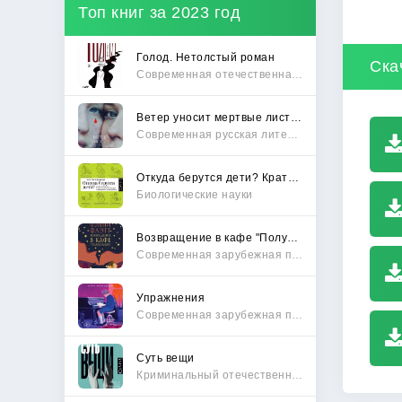
Топ книг за 2023 год
Голод. Нетолстый роман
Ска
Современная отечественная проза
Ветер уносит мертвые листья
Современная русская литература
Откуда берутся дети? Краткий путеводитель по переходу из лагеря чайлдфри
Биологические науки
Возвращение в кафе "Полустанок"
Современная зарубежная проза
Упражнения
Современная зарубежная проза
Суть вещи
Криминальный отечественный детектив