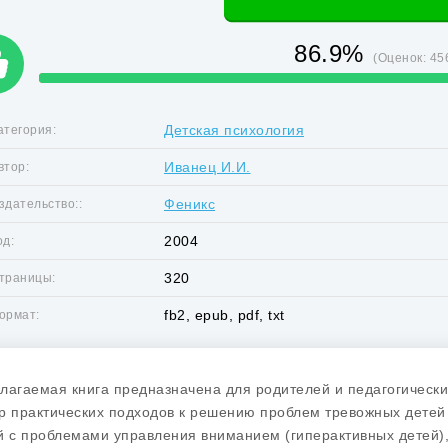
86.9%
(Оценок:
45
Детская психология
атегория:
Иванец И.И.
втор:
Феникс
здательство::
2004
од:
320
траницы:
fb2, epub, pdf, txt
ормат:
лагаемая книга предназначена для родителей и педагогически
р практических подходов к решению проблем тревожных детей 
й с проблемами управления вниманием (гиперактивных детей), 