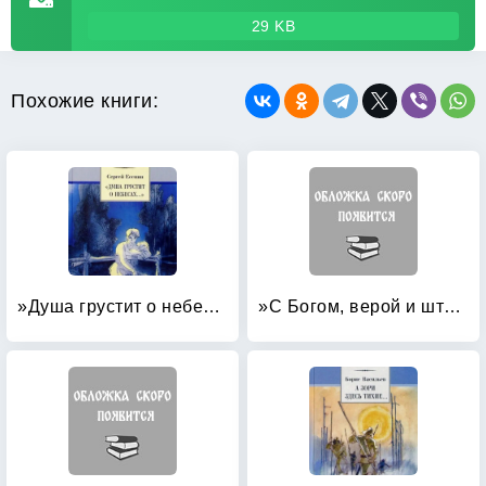
29 KB
Похожие книги:
»Душа грустит о небесах: «: Стихотворения и поэмы
»С Богом, верой и штыком!»