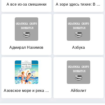
А все из-за смешинки
А зори здесь тихие: В списках не значился
Адмирал Нахимов
Азбука
Азовское море и река Рожайка
Айболит