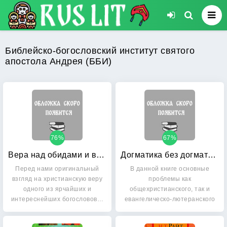
Библейско-богословский институт святого
апостола Андрея (ББИ)
76%
67%
Вера над обидами и возмущением: Фрагменты о христианстве и гомосексуализме
Догматика без догматизма
Перед нами оригинальный
В данной книге основные
взгляд на христианскую веру
проблемы как
одного из ярчайших и
общехристианского, так и
интереснейших богословов…
евангелическо-лютеранского
богословия…