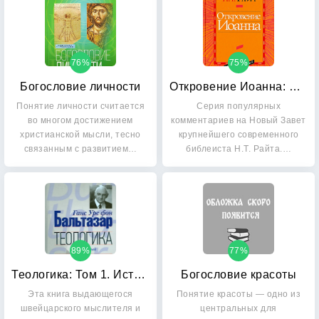
76%
75%
Богословие личности
Откровение Иоанна: Популярный комментарий
Понятие личности считается
Серия популярных
во многом достижением
комментариев на Новый Завет
христианской мысли, тесно
крупнейшего современного
связанным с развитием…
библеиста Н.Т. Райта.…
89%
77%
Теологика: Том 1. Истина мира
Богословие красоты
Эта книга выдающегося
Понятие красоты — одно из
швейцарского мыслителя и
центральных для