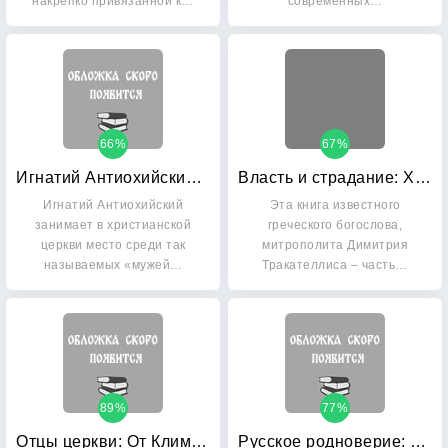
накрепко привязанной к…
современных…
66%
67%
Игнатий Антиохийский: Епископ-мученик и происхождение епископата
Власть и страдание: Христологические аспекты Евангелия от Марка
Игнатий Антиохийский
Эта книга известного
занимает в христианской
греческого богослова,
церкви место среди так
митрополита Димитрия
называемых «мужей…
Тракателлиса – часть…
89%
77%
Отцы церкви: От Климента Римского до святого Августина
Русское родноверие: неоязычество и национализм в современной России