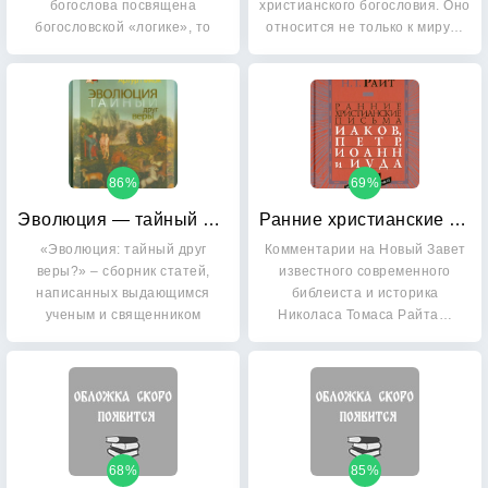
богослова посвящена
христианского богословия. Оно
богословской «логике», то
относится не только к миру…
есть…
86%
69%
Эволюция — тайный друг веры
Ранние христианские письма: Иаков, Петр, Иоанн и Иуда
«Эволюция: тайный друг
Комментарии на Новый Завет
веры?» – сборник статей,
известного современного
написанных выдающимся
библеиста и историка
ученым и священником
Николаса Томаса Райта…
Артуром…
68%
85%