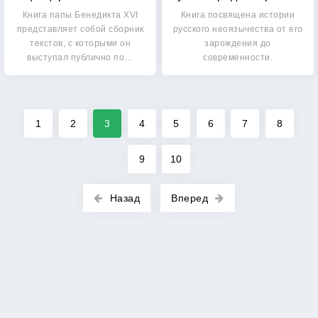
Книга папы Бенедикта XVI
Книга посвящена истории
представляет собой сборник
русского неоязычества от его
текстов, с которыми он
зарождения до
выступал публично по…
современности.
Анализируются ею…
1
2
3
4
5
6
7
8
9
10
Назад
Вперед