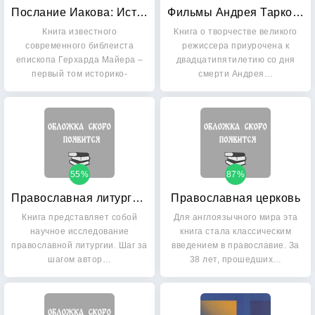
Послание Иакова: Историко-богословский комментарий к Новому Завету
Фильмы Андрея Тарковского и русская духовная культура
Книга известного
Книга о творчестве великого
современного библеиста
режиссера приурочена к
епископа Герхарда Майера –
двадцатипятилетию со дня
первый том историко-
смерти Андрея…
богословской…
55%
87%
Православная литургия: Развитие евхаристического богослужения византийского обряда
Православная церковь
Книга представляет собой
Для англоязычного мира эта
научное исследование
книга стала классическим
православной литургии. Шаг за
введением в православие. За
шагом автор…
38 лет, прошедших…