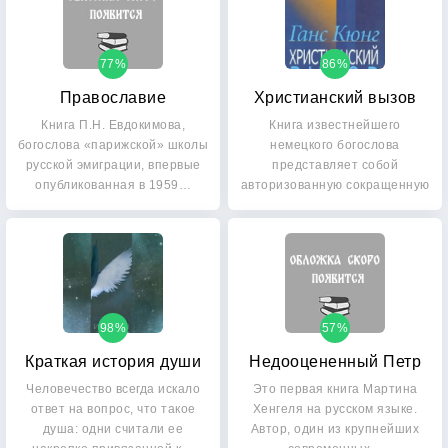
77%
86%
Православие
Христианский вызов
Книга П.Н. Евдокимова,
Книга известнейшего
богослова «парижской» школы
немецкого богослова
русской эмиграции, впервые
представляет собой
опубликованная в 1959…
авторизованную сокращенную
версию его…
98%
57%
Краткая история души
Недооцененный Петр
Человечество всегда искало
Это первая книга Мартина
ответ на вопрос, что такое
Хенгеля на русском языке.
душа: одни считали ее
Автор, один из крупнейших