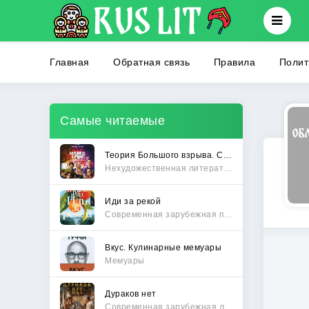
Главная
Обратная связь
Правила
Полит
Самые читаемые
Теория Большого взрыва. Самая полная история создания культового сериала
Нехудожественная литература
Иди за рекой
Современная зарубежная проза
Вкус. Кулинарные мемуары
Мемуары
Дураков нет
Современная зарубежная литература