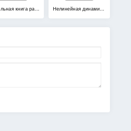
Настольная книга разработчика роботов (+ CD-ROM)
Нелинейная динамика и управление: Сборник статей. Выпуск 8