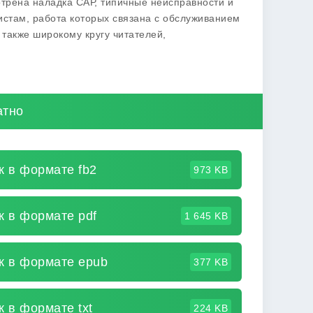
отрена наладка САР, типичные неисправности и
истам, работа которых связана с обслуживанием
также широкому кругу читателей,
атно
к в формате fb2
973 KB
к в формате pdf
1 645 KB
к в формате epub
377 KB
 в формате txt
224 KB