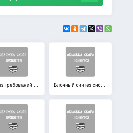
Анализ требований к автоматоматизированным информационным системам
Блочный синтез систем управления роботами-манипуляторами в условиях неопределенности