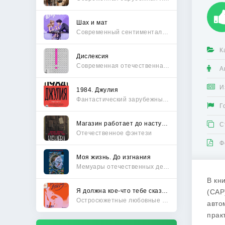
Шах и мат
Современный сентиментальный роман
К
Дислексия
Современная отечественная проза
А
И
1984. Джулия
Фантастический зарубежный боевик
Г
Магазин работает до наступления тьмы
С
Отечественное фэнтези
Ф
Моя жизнь. До изгнания
Мемуары отечественных деятелей
В кн
Я должна кое-что тебе сказать
(САР
Остросюжетные любовные романы
авто
прак