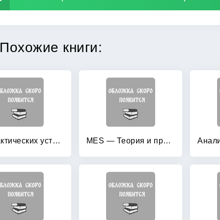
Похожие книги:
10 практических устройств на AVR-микроконтроллерах: Книга 2 (+ CD-ROM)
MES — Теория и практика: Выпуск 6