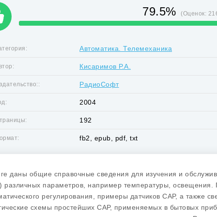
79.5%
(Оценок:
21
Автоматика. Телемеханика
атегория:
Кисаримов Р.А.
втор:
РадиоСофт
здательство::
2004
од:
192
траницы:
fb2, epub, pdf, txt
ормат:
иге даны общие справочные сведения для изучения и обслужив
) различных параметров, например температуры, освещения.
матического регулирования, примеры датчиков САР, а также св
тические схемы простейших САР, применяемых в бытовых приб