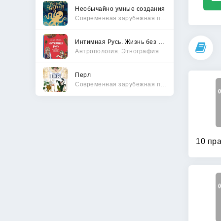
Необычайно умные создания
Современная зарубежная проза
Интимная Русь. Жизнь без Домостроя, грех, любовь и колдовство
Антропология. Этнография
Перл
Современная зарубежная проза