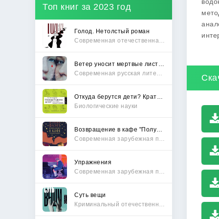
водо
Топ книг за 2023 год
мето
анал
Голод. Нетолстый роман
инте
Современная отечественная проза
Ветер уносит мертвые листья
Современная русская литература
Ска
Откуда берутся дети? Краткий путеводитель по переходу из лагеря чайлдфри
Биологические науки
Возвращение в кафе "Полустанок"
Современная зарубежная проза
Упражнения
Современная зарубежная проза
Суть вещи
Криминальный отечественный детектив