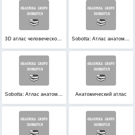
3D атлас человеческого тела
Sobotta: Атлас анатомии человека. В 2-х томах. Том 1: Голова. Шея. Верхняя конечность
Sobotta: Атлас анатомии человека. В 2-х томах. Том 2: Туловище. Внутренние органы. Нижняя конечность. + брошюра
Анатомический атлас