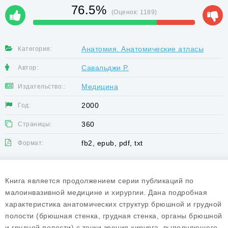
76.5%
(Оценок:
1189
)
Анатомия. Анатомические атласы
Категория:
Савальджи Р.
Автор:
Медицина
Издательство::
2000
Год:
360
Страницы:
fb2, epub, pdf, txt
Формат:
Книга является продолжением серии публикаций по
малоинвазивной медицине и хирургии. Дана подробная
характеристика анатомических структур брюшной и грудной
полости (брюшная стенка, грудная стенка, органы брюшной
и грудной полости) с точки зрения хирурга, выполняющего