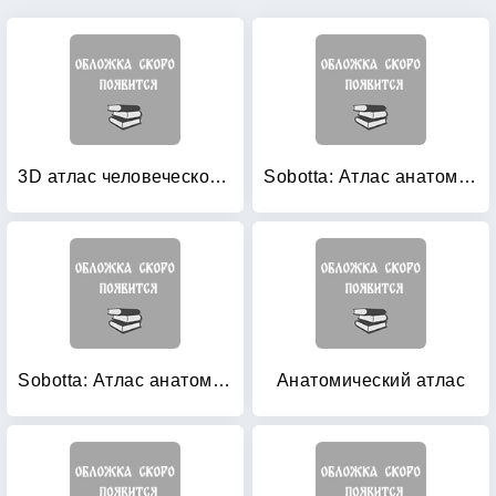
3D атлас человеческого тела
Sobotta: Атлас анатомии человека. В 2-х томах. Том 1: Голова. Шея. Верхняя конечность
Sobotta: Атлас анатомии человека. В 2-х томах. Том 2: Туловище. Внутренние органы. Нижняя конечность. + брошюра
Анатомический атлас