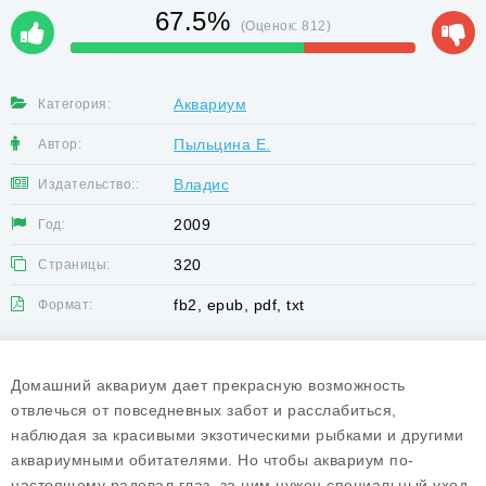
67.5%
(Оценок:
812
)
Аквариум
Категория:
Пыльцина Е.
Автор:
Владис
Издательство::
2009
Год:
320
Страницы:
fb2, epub, pdf, txt
Формат:
Домашний аквариум дает прекрасную возможность
отвлечься от повседневных забот и расслабиться,
наблюдая за красивыми экзотическими рыбками и другими
аквариумными обитателями. Но чтобы аквариум по-
настоящему радовал глаз, за ним нужен специальный уход,