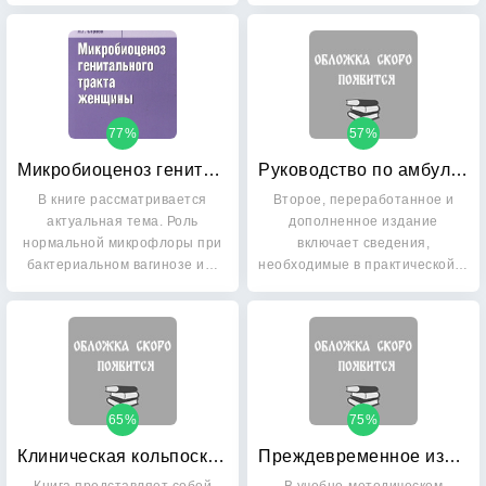
и…
77%
57%
Микробиоценоз генитального тракта женщины
Руководство по амбулаторно-поликлинической помощи в акушерстве и гинекологии
В книге рассматривается
Второе, переработанное и
актуальная тема. Роль
дополненное издание
нормальной микрофлоры при
включает сведения,
бактериальном вагинозе и…
необходимые в практической…
65%
75%
Клиническая кольпоскопия: Практическое руководство
Преждевременное излитие околоплодных вод: этиология, патогенез, диагностика, тактика ведения беременности и родов, профилактика