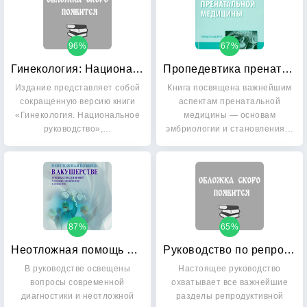
96%
67%
Гинекология: Национальное руководство. Краткое издание
Пропедевтика пренатальной медицины: Руководство для врачей
Издание представляет собой
Книга посвящена важнейшим
сокращенную версию книги
аспектам пренатальной
«Гинекология. Национальное
медицины — основам
руководство»,…
эмбриологии и становления…
87%
65%
Неотложная помощь в акушерстве: Руководство для врачей
Руководство по репродуктивной медицине: Руководство
В руководстве освещены
Настоящее руководство
вопросы современной
охватывает все важнейшие
диагностики и неотложной
разделы репродуктивной