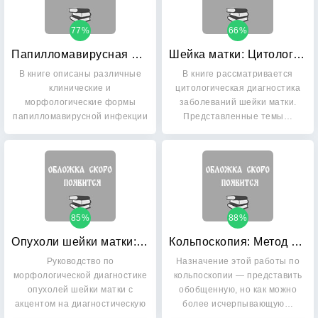
77%
66%
Папилломавирусная инфекция у женщин и патология шейки матки: В помощь практикующему врачу
Шейка матки: Цитологический атлас
В книге описаны различные
В книге рассматривается
клинические и
цитологическая диагностика
морфологические формы
заболеваний шейки матки.
папилломавирусной инфекции
Представленные темы…
гениталий…
85%
88%
Опухоли шейки матки: Морфологическая диагностика и генетика. Руководство для врачей
Кольпоскопия: Метод и диагностика
Руководство по
Назначение этой работы по
морфологической диагностике
кольпоскопии — представить
опухолей шейки матки с
обобщенную, но как можно
акцентом на диагностическую
более исчерпывающую…