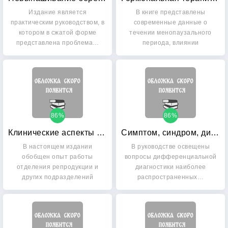
Издание является
В книге представлены
практическим руководством, в
современные данные о
котором в сжатой форме
течении менопаузального
представлена проблема…
периода, влиянии
эстрогенного…
86%
86%
Клинические аспекты лечения бесплодия в браке: Диагностика и терапевтические программы с использованием методов восстановления естественной фертильности. Руководство
Симптом, синдром, диагноз: Дифференциальная диагностика в гинекологии. Руководство
В настоящем издании
В руководстве освещены
обобщен опыт работы
вопросы дифференциальной
отделения репродукции и
диагностики наиболее
других подразделений
распространенных…
Московского…