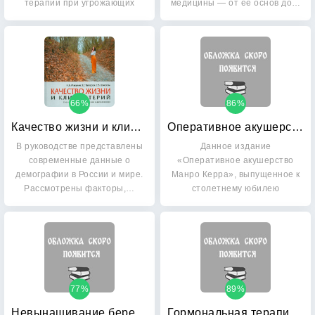
терапии при угрожающих
медицины — от ее основ до…
жизни…
66%
86%
Качество жизни и климактерий: Руководство
Оперативное акушерство Манро Керра
В руководстве представлены
Данное издание
современные данные о
«Оперативное акушерство
демографии в России и мире.
Манро Керра», выпущенное к
Рассмотрены факторы,…
столетнему юбилею
руководства,…
77%
89%
Невынашивание беременности: Руководство для врачей
Гормональная терапия в пери- и постменопаузе