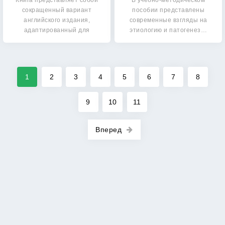
Книга представляет собой
В учебно-методическом
сокращенный вариант
пособии представлены
английского издания,
современные взгляды на
адаптированный для
этиологию и патогенез…
практикующих…
1
2
3
4
5
6
7
8
9
10
11
Вперед