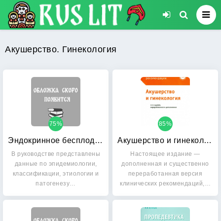
Акушерство. Гинекология
75%
85%
Эндокринное бесплодие: От программируемого зачатия до экстракорпорального оплодотворения. Руководство для врачей. Классификация бесплодия, репродуктивное старение, клиническая картина и диагностика, лечение эндокринного бесплодия
Акушерство и гинекология: Клинические рекомендации
В руководстве представлены
Настоящее издание —
данные по эпидемиологии,
дополненная и существенно
классификации, этиологии и
переработанная версия
патогенезу…
клинических рекомендаций,…