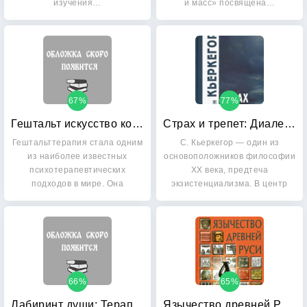
изучения…
и масс» посвящена…
67%
77%
Гештальт искусство контакта
Страх и трепет: Диалектическая лирика Иоханнеса де Силенцио
Гештальттерапия стала одним
С. Кьеркегор — один из
из наиболее известных
основоположников философии
психотерапевтических
XX века, предтеча
подходов в мире. Она
экзистенциализма. В центр
широко…
своих…
66%
65%
Лабиринт души: Терапевтические сказки
Язычество древней Руси