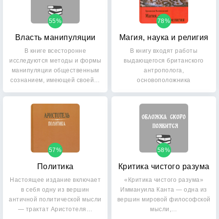
55%
78%
Власть манипуляции
Магия, наука и религия
В книге всесторонне
В книгу входят работы
исследуются методы и формы
выдающегося британского
манипуляции общественным
антрополога,
сознанием, имеющей своей…
основоположника
функционализма в…
57%
58%
Политика
Критика чистого разума
Настоящее издание включает
«Критика чистого разума»
в себя одну из вершин
Иммануила Канта — одна из
античной политической мысли
вершин мировой философской
— трактат Аристотеля…
мысли,…