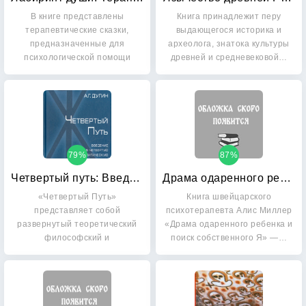
В книге представлены
Книга принадлежит перу
терапевтические сказки,
выдающегося историка и
предназначенные для
археолога, знатока культуры
психологической помощи
древней и средневековой…
детям от 3…
79%
87%
Четвертый путь: Введение в четвертую политическую теорию
Драма одаренного ребенка и поиск собственного Я
«Четвертый Путь»
Книга швейцарского
представляет собой
психотерапевта Алис Миллер
развернутый теоретический
«Драма одаренного ребенка и
философский и
поиск собственного Я» —…
идеологический…