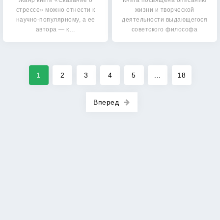
Жанр книги «Сказание о
Книга посвящена описанию
стрессе» можно отнести к
жизни и творческой
научно-популярному, а ее
деятельности выдающегося
автора — к…
советского философа
Эвальда…
1
2
3
4
5
...
18
Вперед