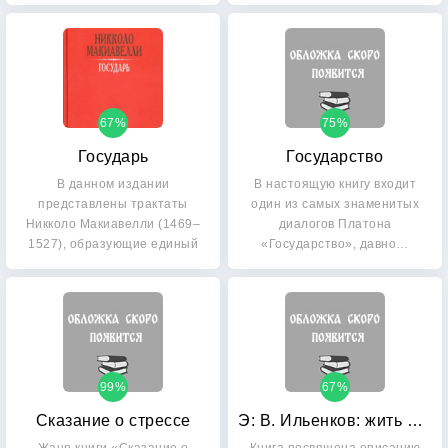
67%
75%
Государь
Государство
В данном издании
В настоящую книгу входит
представлены трактаты
один из самых знаменитых
Никколо Макиавелли (1469–
диалогов Платона
1527), образующие единый
«Государство», давно…
корпус…
99%
67%
Сказание о стрессе
Э: В. Ильенков: жить философией