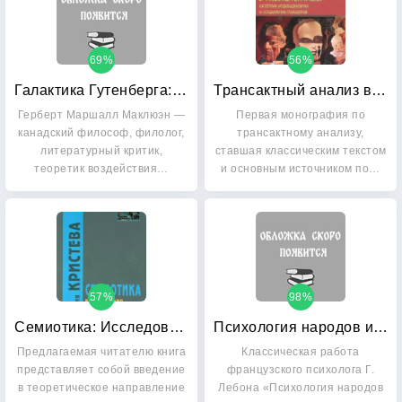
69%
56%
Галактика Гутенберга: Становление человека печатающего
Трансактный анализ в психотерапии: Системная индивидуальная и социальная психиатрия
Герберт Маршалл Маклюэн —
Первая монография по
канадский философ, филолог,
трансактному анализу,
литературный критик,
ставшая классическим текстом
теоретик воздействия…
и основным источником по…
57%
98%
Семиотика: Исследования по семианализу
Психология народов и масс
Предлагаемая читателю книга
Классическая работа
представляет собой введение
французского психолога Г.
в теоретическое направление
Лебона «Психология народов