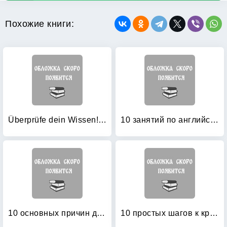
Похожие книги:
Überprüfe dein Wissen! Deutsch 2: Klasse
10 занятий по английскому: Пособие для преподавания и для занятий на курсах английского языка Александра Драгункина
10 основных причин для изучения для иностранного языка (английский язык)
10 простых шагов к красивому и правильному письму