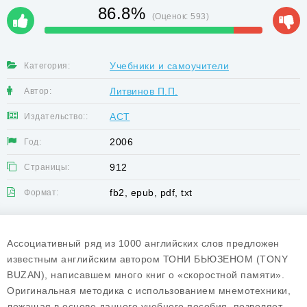
86.8%
(Оценок:
593
)
Учебники и самоучители
Категория:
Литвинов П.П.
Автор:
АСТ
Издательство::
2006
Год:
912
Страницы:
fb2, epub, pdf, txt
Формат:
Ассоциативный ряд из 1000 английских слов предложен
известным английским автором ТОНИ БЬЮЗЕНОМ (TONY
BUZAN), написавшем много книг о «скоростной памяти».
Оригинальная методика с использованием мнемотехники,
лежащая в основе данного учебного пособия, позволяет