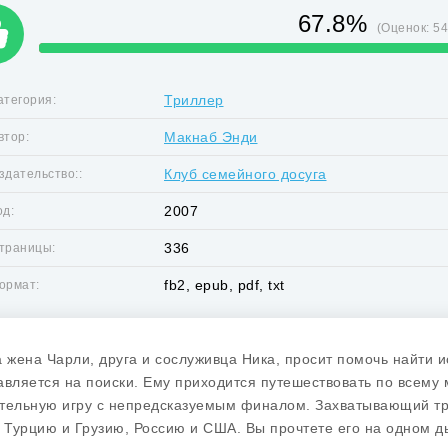
67.8%
(Оценок:
5
Триллер
атегория:
Макнаб Энди
втор:
Клуб семейного досуга
здательство::
2007
од:
336
траницы:
fb2, epub, pdf, txt
ормат:
а жена Чарли, друга и сослуживца Ника, просит помочь найти и
авляется на поиски. Ему приходится путешествовать по всему м
тельную игру с непредсказуемым финалом. Захватывающий тр
в Турцию и Грузию, Россию и США. Вы прочтете его на одном д