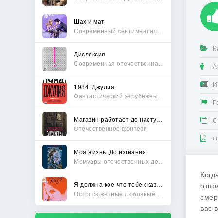
Шах и мат
Современный сентиментальный роман
К
Дислексия
Современная отечественная проза
А
И
1984. Джулия
Фантастический зарубежный боевик
Г
Магазин работает до наступления тьмы
С
Отечественное фэнтези
Ф
Моя жизнь. До изгнания
Мемуары отечественных деятелей
Когд
Я должна кое-что тебе сказать
отпр
Остросюжетные любовные романы
смер
вас 