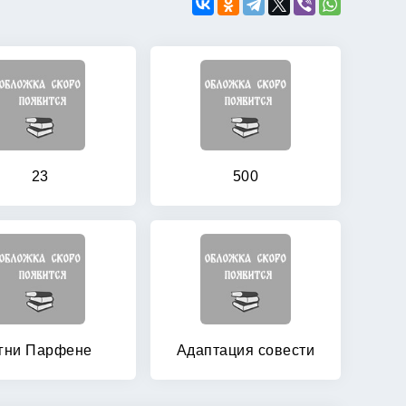
23
500
гни Парфене
Адаптация совести