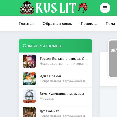
Главная
Обратная связь
Правила
Полит
Самые читаемые
Теория Большого взрыва. Самая полная история создания культового сериала
Нехудожественная литература
Иди за рекой
Современная зарубежная проза
Вкус. Кулинарные мемуары
Мемуары
Дураков нет
Современная зарубежная литература