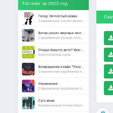
Топ книг за 2023 год
Голод. Нетолстый роман
Ска
Современная отечественная проза
Ветер уносит мертвые листья
Современная русская литература
Откуда берутся дети? Краткий путеводитель по переходу из лагеря чайлдфри
Биологические науки
Возвращение в кафе "Полустанок"
Современная зарубежная проза
Упражнения
Современная зарубежная проза
Суть вещи
Криминальный отечественный детектив