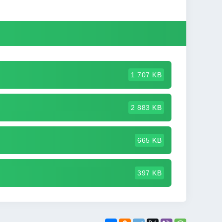
1 707 KB
2 883 KB
665 KB
397 KB