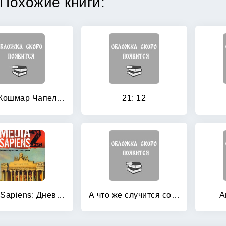
Похожие книги:
1977: Кошмар Чапелтауна: Роман
21: 12
Media Sapiens: Дневник информационного террориста
А что же случится со мной?
А