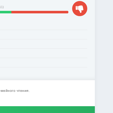
11
)
емейного чтения.