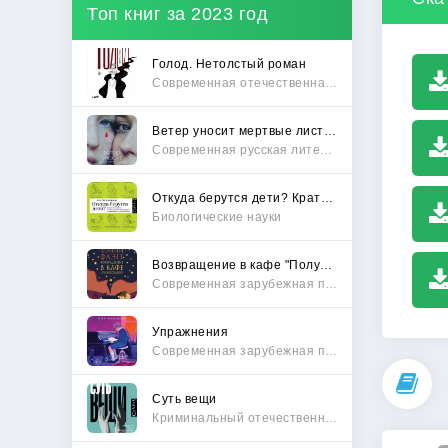
Топ книг за 2023 год
Голод. Нетолстый роман
Современная отечественная проза
Ветер уносит мертвые листья
Современная русская литература
Откуда берутся дети? Краткий путеводитель по переходу из лагеря чайлдфри
Биологические науки
Возвращение в кафе "Полустанок"
Современная зарубежная проза
Упражнения
Современная зарубежная проза
Суть вещи
Криминальный отечественный детектив