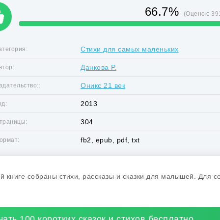
66.7%
(Оценок:
39
Стихи для самых маленьких
атегория:
Данкова Р.
втор:
Оникс 21 век
здательство::
2013
од:
304
траницы:
fb2, epub, pdf, txt
ормат:
ой книге собраны стихи, рассказы и сказки для малышей. Для с
чать 100 коротких сказок и стихов бесплатно