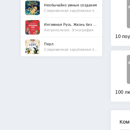
Необычайно умные создания
Современная зарубежная проза
Интимная Русь. Жизнь без Домостроя, грех, любовь и колдовство
Антропология. Этнография
Перл
Современная зарубежная проза
Ком