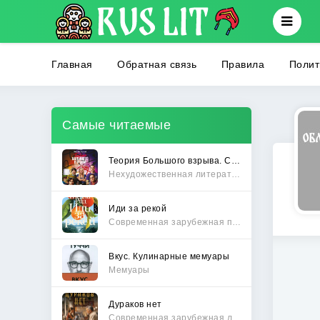
Главная
Обратная связь
Правила
Полит
Самые читаемые
Теория Большого взрыва. Самая полная история создания культового сериала
Нехудожественная литература
Иди за рекой
Современная зарубежная проза
Вкус. Кулинарные мемуары
Мемуары
Дураков нет
Современная зарубежная литература