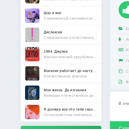
Шах и мат
Современный сентиментальный роман
К
Дислексия
Современная отечественная проза
А
И
1984. Джулия
Фантастический зарубежный боевик
Г
Магазин работает до наступления тьмы
С
Отечественное фэнтези
Ф
Моя жизнь. До изгнания
Мемуары отечественных деятелей
В эт
Я должна кое-что тебе сказать
Остросюжетные любовные романы
Ска