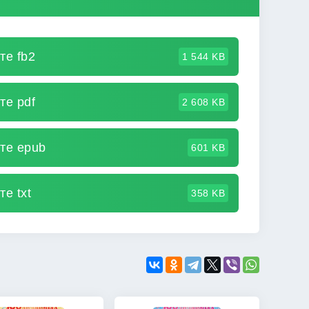
те fb2
1 544 KB
те pdf
2 608 KB
ате epub
601 KB
е txt
358 KB