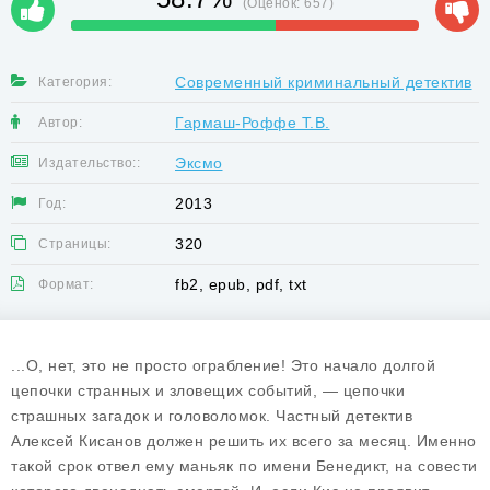
(Оценок:
657
)
Современный криминальный детектив
Категория:
Гармаш-Роффе Т.В.
Автор:
Эксмо
Издательство::
2013
Год:
320
Страницы:
fb2, epub, pdf, txt
Формат:
...О, нет, это не просто ограбление! Это начало долгой
цепочки странных и зловещих событий, — цепочки
страшных загадок и головоломок. Частный детектив
Алексей Кисанов должен решить их всего за месяц. Именно
такой срок отвел ему маньяк по имени Бенедикт, на совести