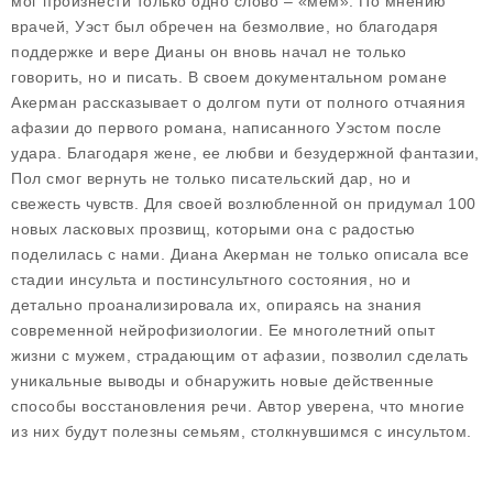
мог произнести только одно слово – «мем». По мнению
врачей, Уэст был обречен на безмолвие, но благодаря
поддержке и вере Дианы он вновь начал не только
говорить, но и писать. В своем документальном романе
Акерман рассказывает о долгом пути от полного отчаяния
афазии до первого романа, написанного Уэстом после
удара. Благодаря жене, ее любви и безудержной фантазии,
Пол смог вернуть не только писательский дар, но и
свежесть чувств. Для своей возлюбленной он придумал 100
новых ласковых прозвищ, которыми она с радостью
поделилась с нами. Диана Акерман не только описала все
стадии инсульта и постинсультного состояния, но и
детально проанализировала их, опираясь на знания
современной нейрофизиологии. Ее многолетний опыт
жизни с мужем, страдающим от афазии, позволил сделать
уникальные выводы и обнаружить новые действенные
способы восстановления речи. Автор уверена, что многие
из них будут полезны семьям, столкнувшимся с инсультом.