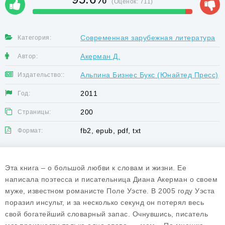
(Оценок:
711
)
Современная зарубежная литература
Категория:
Акерман Д.
Автор:
Альпина Бизнес Букс (Юнайтед Пресс)
Издательство::
2011
Год:
200
Страницы:
fb2, epub, pdf, txt
Формат:
Эта книга – о большой любви к словам и жизни. Ее
написала поэтесса и писательница Диана Акерман о своем
муже, известном романисте Поле Уэсте. В 2005 году Уэста
поразил инсульт, и за несколько секунд он потерял весь
свой богатейший словарный запас. Очнувшись, писатель