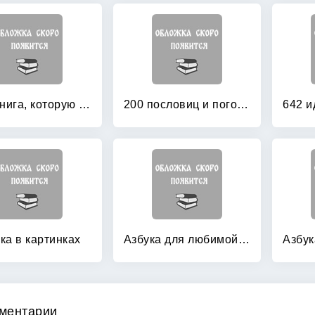
1001 книга, которую нужно прочитать вашему ребенку, пока он не вырос
200 пословиц и поговорок в картинках
ка в картинках
Азбука для любимой куклы: + кукла
ментарии