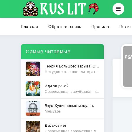
Главная
Обратная связь
Правила
Полит
Самые читаемые
Теория Большого взрыва. Самая полная история создания культового сериала
Нехудожественная литература
Иди за рекой
Современная зарубежная проза
Вкус. Кулинарные мемуары
Мемуары
Дураков нет
Современная зарубежная литература