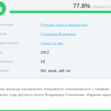
77.8%
(Оценок:
11
Русский язык и литература
атегория:
Степанов Владимир
втор:
Оникс 21 век
здательство::
2012
од:
18
траницы:
fb2, epub, pdf, txt
ормат:
му малышу несомненно понравится познакомиться с буквами, 
енах года детского поэта Владимира Степанова. Издание крас