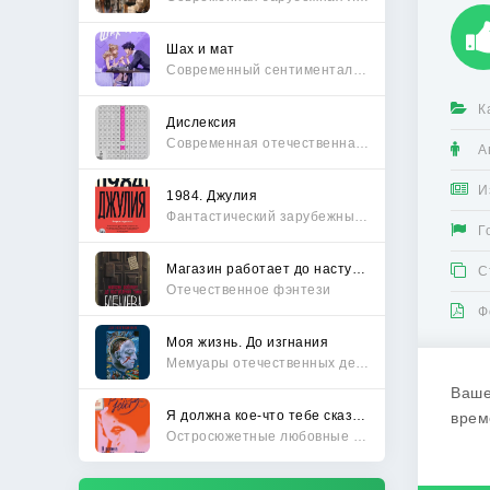
Шах и мат
Современный сентиментальный роман
К
Дислексия
Современная отечественная проза
А
И
1984. Джулия
Фантастический зарубежный боевик
Г
Магазин работает до наступления тьмы
С
Отечественное фэнтези
Ф
Моя жизнь. До изгнания
Мемуары отечественных деятелей
Ваше
Я должна кое-что тебе сказать
врем
Остросюжетные любовные романы