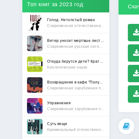
Топ книг за 2023 год
Ска
Голод. Нетолстый роман
Современная отечественная проза
Ветер уносит мертвые листья
Современная русская литература
Откуда берутся дети? Краткий путеводитель по переходу из лагеря чайлдфри
Биологические науки
Возвращение в кафе "Полустанок"
Современная зарубежная проза
Упражнения
Современная зарубежная проза
Суть вещи
Криминальный отечественный детектив