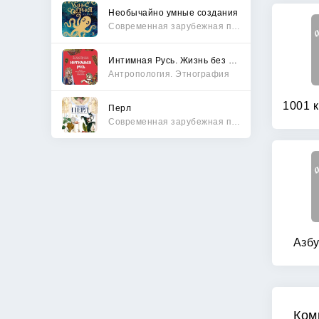
Необычайно умные создания
Современная зарубежная проза
Интимная Русь. Жизнь без Домостроя, грех, любовь и колдовство
Антропология. Этнография
Перл
Современная зарубежная проза
Азбу
Ком