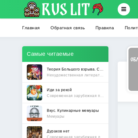
Главная
Обратная связь
Правила
Полит
Самые читаемые
Теория Большого взрыва. Самая полная история создания культового сериала
Нехудожественная литература
Иди за рекой
Современная зарубежная проза
Вкус. Кулинарные мемуары
Мемуары
Дураков нет
Современная зарубежная литература