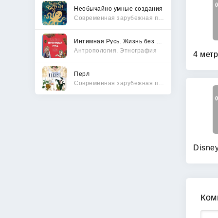
Необычайно умные создания
Современная зарубежная проза
Интимная Русь. Жизнь без Домостроя, грех, любовь и колдовство
Антропология. Этнография
Перл
Современная зарубежная проза
Ком