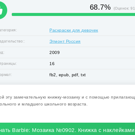
68.7%
(Оценок:
9
Раскраски для девочек
атегория:
Эгмонт Россия
здательство::
2009
од:
16
траницы:
fb2, epub, pdf, txt
ормат:
ой эту замечательную книжку-мозаику и с помощью прилагающи
ольного и младшего школьного возраста.
чать Barbie: Мозаика №0902. Книжка с наклейками