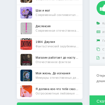
Шах и мат
Современный сентиментальный роман
К
Дислексия
Современная отечественная проза
И
Г
1984. Джулия
Фантастический зарубежный боевик
С
Магазин работает до наступления тьмы
Ф
Отечественное фэнтези
Моя жизнь. До изгнания
Откр
Мемуары отечественных деятелей
дошк
Я должна кое-что тебе сказать
Остросюжетные любовные романы
Ска