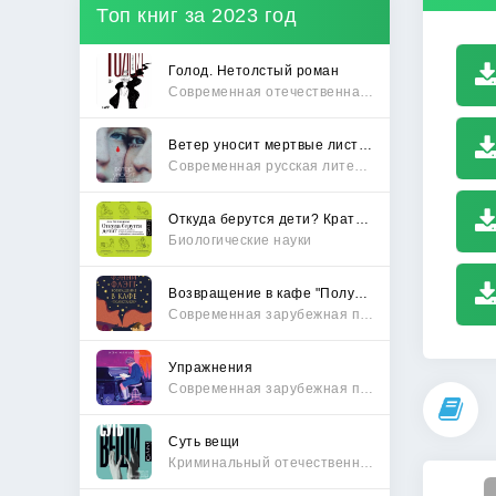
Топ книг за 2023 год
Голод. Нетолстый роман
Современная отечественная проза
Ветер уносит мертвые листья
Современная русская литература
Откуда берутся дети? Краткий путеводитель по переходу из лагеря чайлдфри
Биологические науки
Возвращение в кафе "Полустанок"
Современная зарубежная проза
Упражнения
Современная зарубежная проза
Суть вещи
Криминальный отечественный детектив