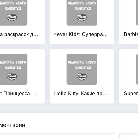
4 метра раскрасок для супердевочки (комплект из 4-х раскрасок) (количество томов: 4)
4ever Kidz: Суперраскраска
Disney: Принцесса. Водная раскраска. Арт. 21433
Hello Kitty: Какие праздники ты любишь?
ментарии