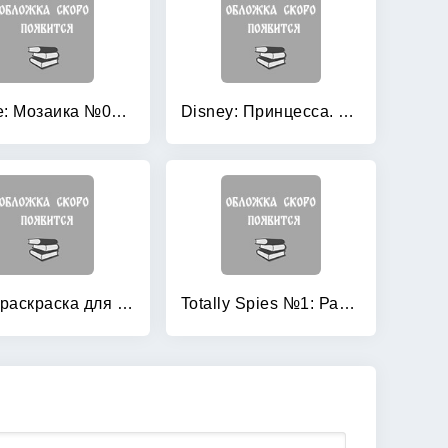
Barbie: Мозаика №0901. Книжка с наклейками
Disney: Принцесса. Водная раскраска. Арт. 104794
Superраскраска для девочек: Волшебные сны маленькой принцессы
Totally Spies №1: Раскрась по образцу