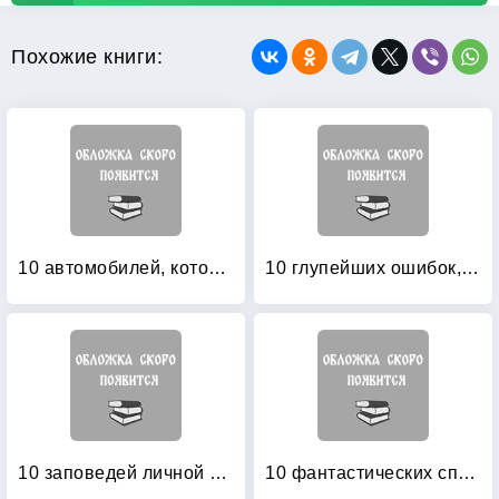
Похожие книги:
10 автомобилей, которые перевернули мир
10 глупейших ошибок, которые совершают люди
10 заповедей личной эффективности
10 фантастических способов добиться успеха