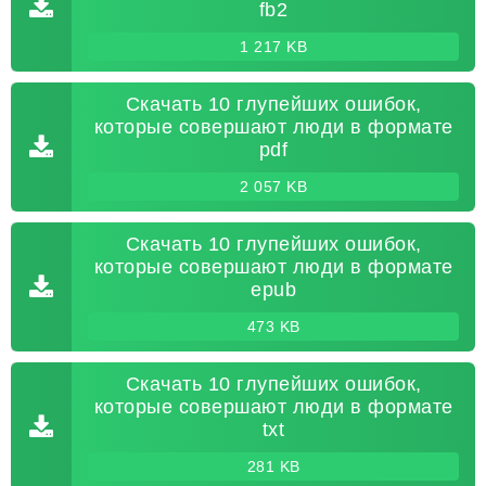
fb2
1 217 KB
Скачать 10 глупейших ошибок,
которые совершают люди в формате
pdf
2 057 KB
Скачать 10 глупейших ошибок,
которые совершают люди в формате
epub
473 KB
Скачать 10 глупейших ошибок,
которые совершают люди в формате
txt
281 KB