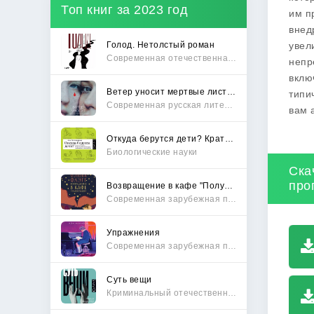
Топ книг за 2023 год
им п
внед
Голод. Нетолстый роман
увел
Современная отечественная проза
непр
вклю
Ветер уносит мертвые листья
типи
Современная русская литература
вам 
Откуда берутся дети? Краткий путеводитель по переходу из лагеря чайлдфри
Биологические науки
Ска
про
Возвращение в кафе "Полустанок"
Современная зарубежная проза
Упражнения
Современная зарубежная проза
Суть вещи
Криминальный отечественный детектив