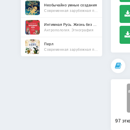
Необычайно умные создания
Современная зарубежная проза
Интимная Русь. Жизнь без Домостроя, грех, любовь и колдовство
Антропология. Этнография
Перл
Современная зарубежная проза