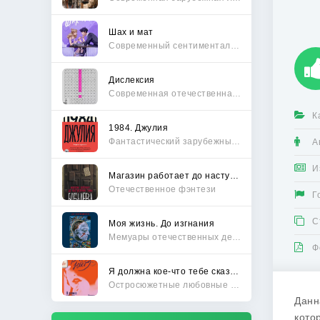
Шах и мат
Современный сентиментальный роман
Дислексия
Современная отечественная проза
К
1984. Джулия
Фантастический зарубежный боевик
А
И
Магазин работает до наступления тьмы
Отечественное фэнтези
Г
С
Моя жизнь. До изгнания
Мемуары отечественных деятелей
Ф
Я должна кое-что тебе сказать
Остросюжетные любовные романы
Данн
кото