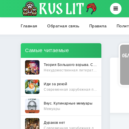
Главная
Обратная связь
Правила
Полит
Самые читаемые
Теория Большого взрыва. Самая полная история создания культового сериала
Нехудожественная литература
Иди за рекой
Современная зарубежная проза
Вкус. Кулинарные мемуары
Мемуары
Дураков нет
Современная зарубежная литература