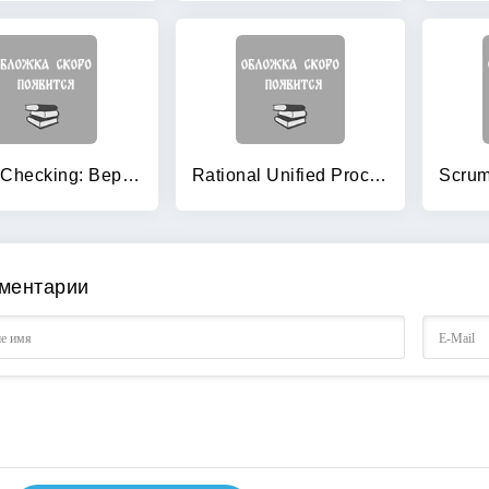
Model Checking: Верификация параллельных и распределенных программных систем (+ CD-ROM)
Rational Unified Process — Путь к успеху: Руководство по внедрению RUP
ментарии