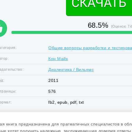
68.5%
(Оценок:
7
Общие вопросы разработки и тестиров
атегория:
Кон Майк
втор:
Диалектика / Вильямс
здательство::
2011
од:
576
траницы:
fb2, epub, pdf, txt
ормат:
ая книга предназначена для прагматичных специалистов в обл
рые хотят получить надежные, заслуживающие доверия ответы 