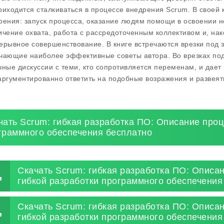
риходится сталкиваться в процессе внедрения Scrum. В своей 
рения: запуск процесса, оказание людям помощи в освоении но
ичение охвата, работа с рассредоточенным коллективом и, на
ерывное совершенствование. В книге встречаются врезки под 
чающие наиболее эффективные советы автора. Во врезках под
чные дискуссии с теми, кто сопротивляется переменам, и дает
аргументированно ответить на подобные возражения и развея
чать Scrum: гибкая разработка ПО: Описание проц
граммного обеспечения бесплатно
Скачать Scrum: гибкая разработка ПО: Описа
гибкой разработки программного обеспечения
Скачать Scrum: гибкая разработка ПО: Описа
гибкой разработки программного обеспечения