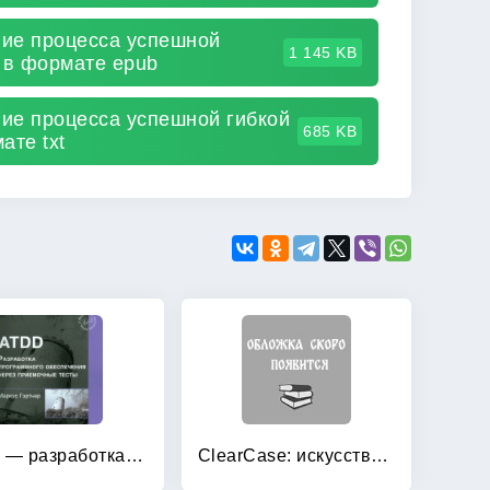
ние процесса успешной
1 145 KB
 в формате epub
ние процесса успешной гибкой
685 KB
ате txt
ATDD — разработка программного обеспечения через приемочные тесты
ClearCase: искусство внедрения: секреты успешной реализации