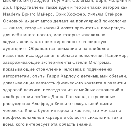
мыслителей (Гарднер, Гоулман, Селигман, Берн, Чалдини и
др.). Представлены также идеи и теории таких авторов как
Изабель Бриггс Майерс, Эрик Хоффер, Уильям Стайрон.
Основной акцент автор делает на популярной психологии
— книгах, которые каждый может прочитать и почерпнуть
для себя много нового, или которые изначально
задумывались как ориентированные на широкую
аудиторию. Обращается внимание и на наиболее
известные исследования в области психологии. Например,
завораживающие эксперименты Стэнли Милгрэма,
показывающие стремление человека к подчинению
авторитетам, опыты Гарри Харлоу с детенышами обезьян,
доказывающие важность физического контакта в развитии
здоровой психики, исследования семейных отношений в
«лаборатории любви» Джона Готтмана, откровенные
рассуждения Альфреда Кинси о сексуальной жизни
человека. Книга будет интересна как тем, кто мечтает о
профессиональной карьере в области психологии, так и
всем, кого интересует эта область знаний.