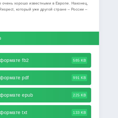
о очень хорошо известными в Европе. Наконец,
espect, который уже другой стране – России –
о
 формате fb2
585 KB
 формате pdf
991 KB
в формате epub
225 KB
 формате txt
133 KB