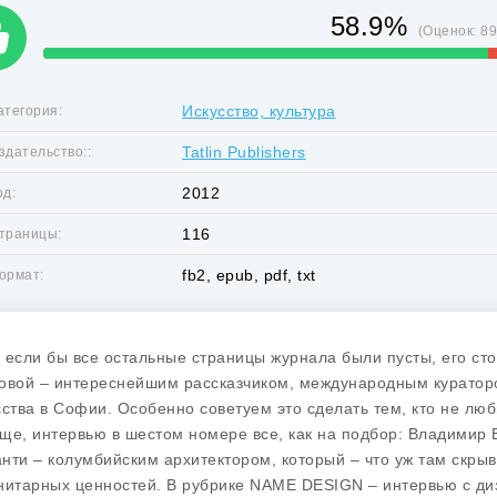
58.9%
(Оценок:
8
Искусство, культура
атегория:
Tatlin Publishers
здательство::
2012
од:
116
траницы:
fb2, epub, pdf, txt
ормат:
 если бы все остальные страницы журнала были пусты, его ст
овой – интереснейшим рассказчиком, международным куратор
сства в Софии. Особенно советуем это сделать тем, кто не лю
ще, интервью в шестом номере все, как на подбор: Владимир
нти – колумбийским архитектором, который – что уж там скрыв
нитарных ценностей. В рубрике NAME DESIGN – интервью с ди