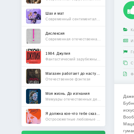
Шах и мат
Современный сентиментальный роман
К
Дислексия
Современная отечественная проза
И
Г
1984. Джулия
Фантастический зарубежный боевик
С
Магазин работает до наступления тьмы
Ф
Отечественное фэнтези
Моя жизнь. До изгнания
Даже
Мемуары отечественных деятелей
Бубн
иску
Я должна кое-что тебе сказать
Вооб
Остросюжетные любовные романы
Маца
гума