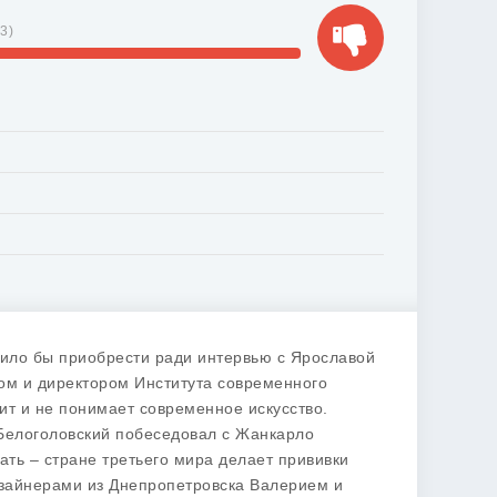
93
)
оило бы приобрести ради интервью с Ярославой
ом и директором Института современного
бит и не понимает современное искусство.
 Белоголовский побеседовал с Жанкарло
ать – стране третьего мира делает прививки
зайнерами из Днепропетровска Валерием и