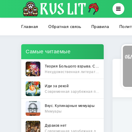
Главная
Обратная связь
Правила
Полит
Самые читаемые
Теория Большого взрыва. Самая полная история создания культового сериала
Нехудожественная литература
Иди за рекой
Современная зарубежная проза
Вкус. Кулинарные мемуары
Мемуары
Дураков нет
Современная зарубежная литература