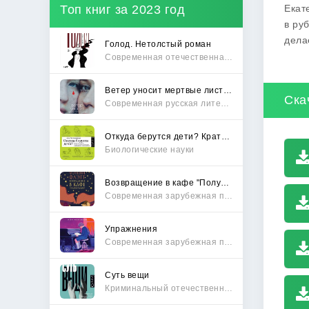
Топ книг за 2023 год
Екат
в ру
дела
Голод. Нетолстый роман
Современная отечественная проза
Ветер уносит мертвые листья
Ска
Современная русская литература
Откуда берутся дети? Краткий путеводитель по переходу из лагеря чайлдфри
Биологические науки
Возвращение в кафе "Полустанок"
Современная зарубежная проза
Упражнения
Современная зарубежная проза
Суть вещи
Криминальный отечественный детектив