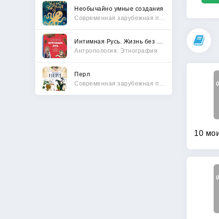
Необычайно умные создания
Современная зарубежная проза
Интимная Русь. Жизнь без Домостроя, грех, любовь и колдовство
Антропология. Этнография
Перл
Современная зарубежная проза