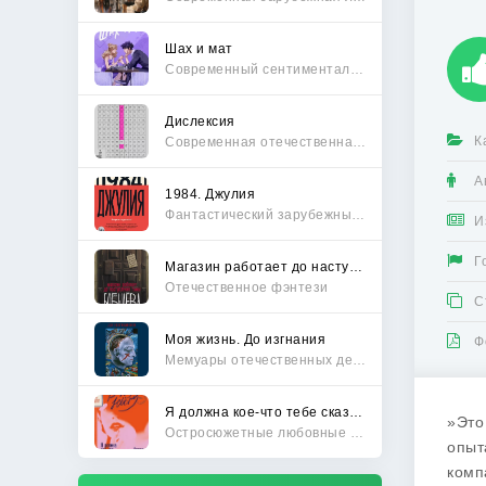
Шах и мат
Современный сентиментальный роман
Дислексия
К
Современная отечественная проза
А
1984. Джулия
Фантастический зарубежный боевик
И
Г
Магазин работает до наступления тьмы
Отечественное фэнтези
С
Моя жизнь. До изгнания
Ф
Мемуары отечественных деятелей
Я должна кое-что тебе сказать
»Это
Остросюжетные любовные романы
опыт
комп