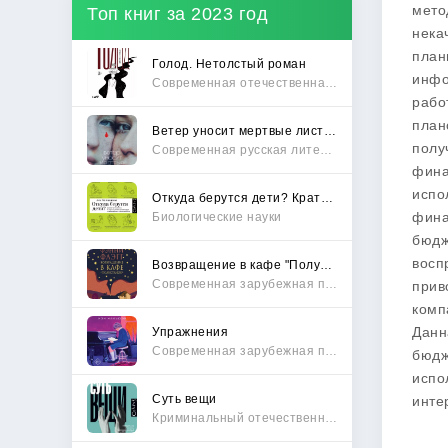
мето
Топ книг за 2023 год
нека
план
Голод. Нетолстый роман
инфо
Современная отечественная проза
рабо
план
Ветер уносит мертвые листья
полу
Современная русская литература
фина
испо
Откуда берутся дети? Краткий путеводитель по переходу из лагеря чайлдфри
фина
Биологические науки
бюдж
восп
Возвращение в кафе "Полустанок"
Современная зарубежная проза
прив
комп
Данн
Упражнения
Современная зарубежная проза
бюдж
испо
Суть вещи
инте
Криминальный отечественный детектив