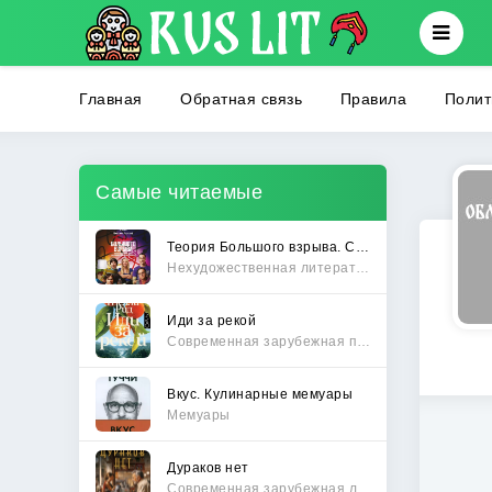
Главная
Обратная связь
Правила
Полит
Самые читаемые
Теория Большого взрыва. Самая полная история создания культового сериала
Нехудожественная литература
Иди за рекой
Современная зарубежная проза
Вкус. Кулинарные мемуары
Мемуары
Дураков нет
Современная зарубежная литература