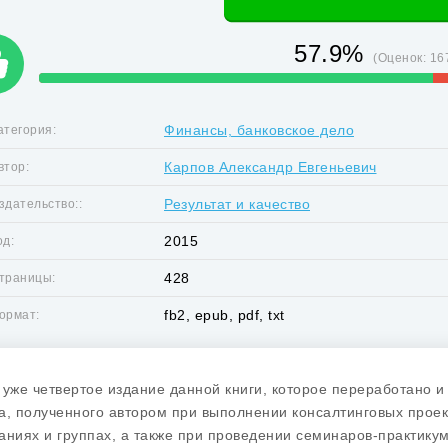
57.9%
(Оценок:
16
Финансы, банковское дело
атегория:
Карпов Александр Евгеньевич
втор:
Результат и качество
здательство::
2015
од:
428
траницы:
fb2, epub, pdf, txt
ормат:
 уже четвертое издание данной книги, которое переработано и
а, полученного автором при выполнении консалтинговых проек
аниях и группах, а также при проведении семинаров-практик