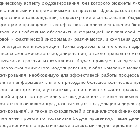
дическому аспекту бюджетирования, без которого бюджеты либ
чественными и неприменимыми на практике. Здесь рассматрив
ирования и консолидации, корректировки и согласования бюдже
рмации и проведения план-фактного анализа исполнения бюд
тала, ее необходимо обеспечить информацией как плановой, 
овой и фактической информации различаются, и компания дол
чения данной информации. Таким образом, в книге очень под
нсово-экономического моделирования, а также приведено мно
льзуемых в различных компаниях. Изучая приведенные здесь 
нсово-экономического моделирования, любая компания может
етирования, необходимую для эффективной работы процесса 
риятия информации в книге приведено большое количество пр
одит и автор книги, и участники данного издательского проек
аний и групп, которые или уже внедрили или активно занимаю
ая книга в основном предназначена для владельцев и директо
етирования), а также руководителей и специалистов финансов
лнителей проекта по постановке бюджетирования). Также данна
ресуется именно практическими аспектами бюджетирования.»