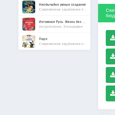
Необычайно умные создания
Современная зарубежная проза
Ска
бюд
Интимная Русь. Жизнь без Домостроя, грех, любовь и колдовство
Антропология. Этнография
Перл
Современная зарубежная проза