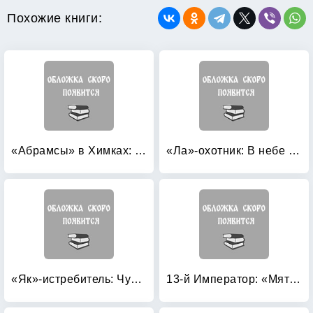
Похожие книги:
«Абрамсы» в Химках: Книга вторая. Позади Москва
«Ла»-охотник: В небе Донбасса
«Як»-истребитель: Чужая судьба
13-й Император: «Мятеж не может кончиться удачей»