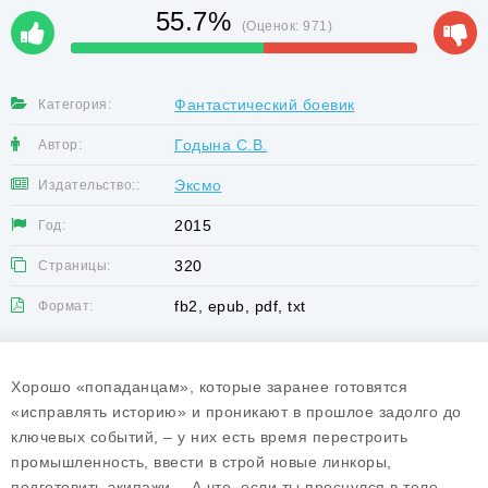
55.7%
(Оценок:
971
)
Фантастический боевик
Категория:
Годына С.В.
Автор:
Эксмо
Издательство::
2015
Год:
320
Страницы:
fb2, epub, pdf, txt
Формат:
Хорошо «попаданцам», которые заранее готовятся
«исправлять историю» и проникают в прошлое задолго до
ключевых событий, – у них есть время перестроить
промышленность, ввести в строй новые линкоры,
подготовить экипажи… А что, если ты проснулся в теле