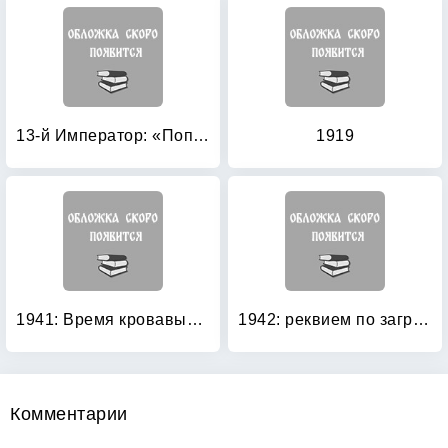
13-й Император: «Попаданец» против Чертовой Дюжины
1919
1941: Время кровавых псов
1942: реквием по заградотряду
Комментарии